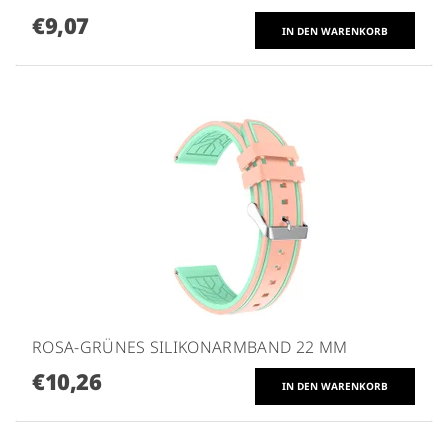
€9,07
ROSA-GRÜNES SILIKONARMBAND 22 MM
€10,26