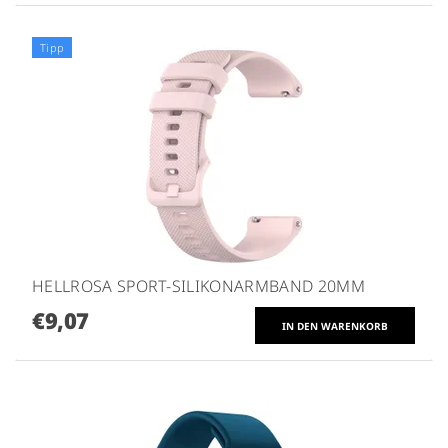
Tipp
HELLROSA SPORT-SILIKONARMBAND 20MM
€9,07