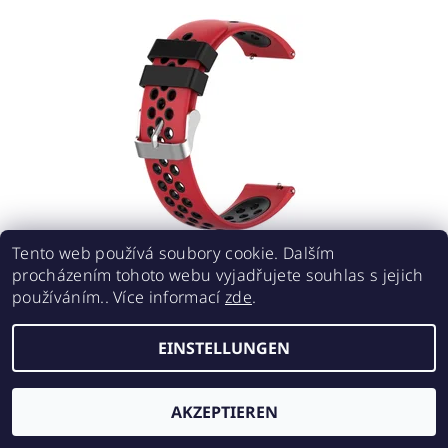
Tento web používá soubory cookie. Dalším
ROT-SCHWARZES PERFORIERTES ARMBAND 22
procházením tohoto webu vyjadřujete souhlas s jejich
MM
používáním.. Více informací
zde
.
€9,07
EINSTELLUNGEN
AKZEPTIEREN