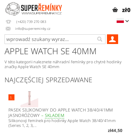
zł0
(+420) 739 270 083
info@superreminky.cz
APPLE WATCH SE 40MM
V této kategorii naleznete náhradní řemínky pro chytré hodinky
značky Apple Watch SE 40mm
NAJCZĘŚCIEJ SPRZEDAWANE
1.
PASEK SILIKONOWY DO APPLE WATCH 38/40/41MM
JASNORÓŻOWY
–
SKLADEM
Silikonový řemínek pro hodinky Apple Watch 38/40/41mm
(Series 1, 2, 3,...
zł44,50