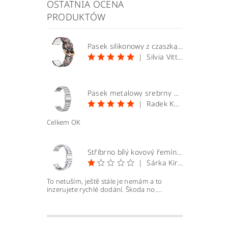
OSTATNIA OCENA
PRODUKTÓW
Pasek silikonowy z czaszką 20 mm
|
Silvia Vittekova
Pasek metalowy srebrny 20mm
|
Radek Kopecký
Celkem OK
Stříbrno bílý kovový řemínek 22mm
|
Šárka Kirchnerová
To netuším, ještě stále je nemám a to
inzerujete rychlé dodání. Škoda no....