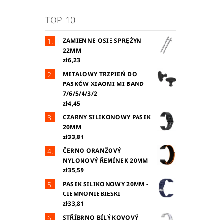
TOP 10
ZAMIENNE OSIE SPRĘŻYN
22MM
zł6,23
METALOWY TRZPIEŃ DO
PASKÓW XIAOMI MI BAND
7/6/5/4/3/2
zł4,45
CZARNY SILIKONOWY PASEK
20MM
zł33,81
ČERNO ORANŽOVÝ
NYLONOVÝ ŘEMÍNEK 20MM
zł35,59
PASEK SILIKONOWY 20MM -
CIEMNONIEBIESKI
zł33,81
STŘÍBRNO BÍLÝ KOVOVÝ