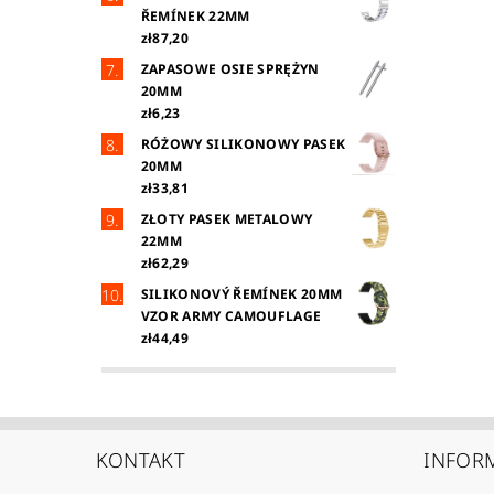
ŘEMÍNEK 22MM
zł87,20
ZAPASOWE OSIE SPRĘŻYN
20MM
zł6,23
RÓŻOWY SILIKONOWY PASEK
20MM
zł33,81
ZŁOTY PASEK METALOWY
22MM
zł62,29
SILIKONOVÝ ŘEMÍNEK 20MM
VZOR ARMY CAMOUFLAGE
zł44,49
KONTAKT
INFOR