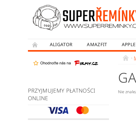
ALIGATOR
AMAZFIT
APPLE
HONOR
HUAWEI
MADVELL
WITHINGS
WOWME
XIAOMI
GA
OBCHODNÍ PODMÍNKY
JAK NAKUPOVA
PRZYJMUJEMY PŁATNOŚCI
Nie znal
ONLINE