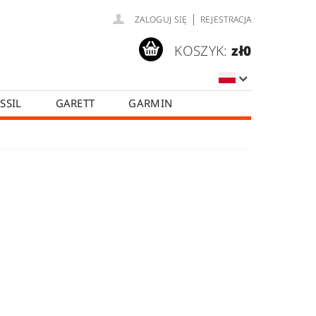
|
ZALOGUJ SIĘ
REJESTRACJA
KOSZYK:
zł0
SSIL
GARETT
GARMIN
SAMSUNG
TICWATCH
OPINIE O SKLEPIE