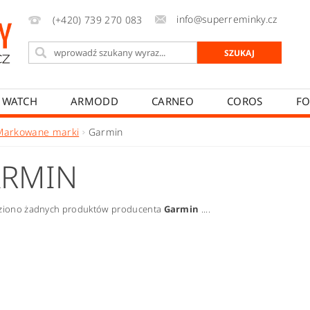
info@superreminky.cz
(+420) 739 270 083
 WATCH
ARMODD
CARNEO
COROS
FO
MYKRONOZ
NEOGO
POLAR
REALME
Markowane marki
Garmin
AKCESORIA
NAPIŠTE NÁM
MOJE ZAMÓWIENIE
RMIN
T
JAK REKLAMOVAT
JAK ODSTOUPIT OD SMLOUVY
eziono żadnych produktów producenta
Garmin
....