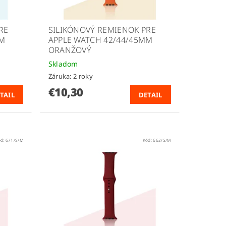
RE
SILIKÓNOVÝ REMIENOK PRE
MM
APPLE WATCH 42/44/45MM
ORANŽOVÝ
Skladom
Záruka: 2 roky
€10,30
TAIL
DETAIL
ód:
671/S/M
Kód:
662/S/M