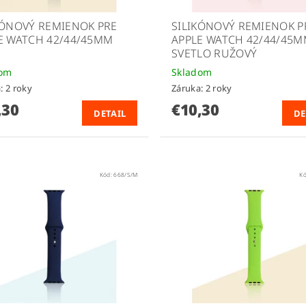
KÓNOVÝ REMIENOK PRE
SILIKÓNOVÝ REMIENOK P
E WATCH 42/44/45MM
APPLE WATCH 42/44/45
SVETLO RUŽOVÝ
dom
Skladom
: 2 roky
Záruka: 2 roky
,30
€10,30
DETAIL
DE
Kód:
668/S/M
K