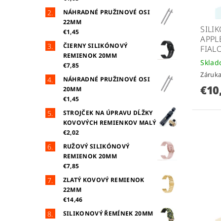
NÁHRADNÉ PRUŽINOVÉ OSI
22MM
SILI
€1,45
APPL
ČIERNY SILIKÓNOVÝ
FIAL
REMIENOK 20MM
Skla
€7,85
Záruka
NÁHRADNÉ PRUŽINOVÉ OSI
€10
20MM
€1,45
STROJČEK NA ÚPRAVU DĹŽKY
KOVOVÝCH REMIENKOV MALÝ
€2,02
RUŽOVÝ SILIKÓNOVÝ
REMIENOK 20MM
€7,85
ZLATÝ KOVOVÝ REMIENOK
22MM
€14,46
SILIKONOVÝ ŘEMÍNEK 20MM