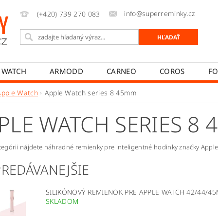
info@superreminky.cz
(+420) 739 270 083
 WATCH
ARMODD
CARNEO
COROS
FO
MYKRONOZ
NEOGO
POLAR
REALME
Apple Watch
Apple Watch series 8 45mm
PRÍSLUŠENSTVO
NAPIŠTE NÁM
MOJA OBJEDNÁV
PLE WATCH SERIES 8
VAŤ
AKO REKLAMOVAŤ
AKO ODSTÚPIŤ OD ZMLUV
ategórii nájdete náhradné remienky pre inteligentné hodinky značky App
PREDÁVANEJŠIE
SILIKÓNOVÝ REMIENOK PRE APPLE WATCH 42/44/4
SKLADOM