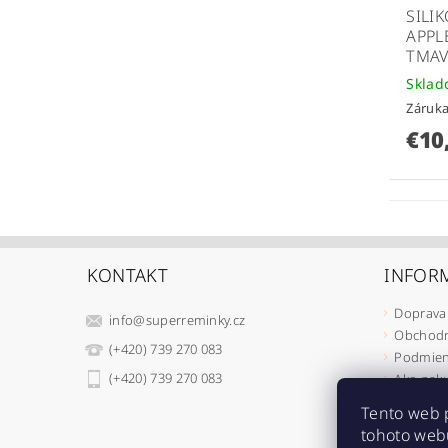
SILI
APPL
TMA
Skla
Záruka
€10
KONTAKT
INFOR
Doprava 
info
@
superreminky.cz
Obchodn
(+420) 739 270 083
Podmien
(+420) 739 270 083
Ako nak
Ako rek
Tento web 
Ako odst
tohoto webu
Moja ob