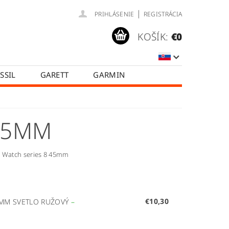
|
PRIHLÁSENIE
REGISTRÁCIA
KOŠÍK:
€0
SSIL
GARETT
GARMIN
SAMSUNG
TICWATCH
KA
HODNOTENIE OBCHODU
 45MM
Y
le Watch series 8 45mm
€10,30
5MM SVETLO RUŽOVÝ
–