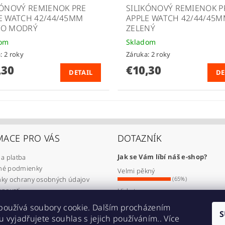
KÓNOVÝ REMIENOK PRE
SILIKÓNOVÝ REMIENOK P
E WATCH 42/44/45MM
APPLE WATCH 42/44/45
VO MODRÝ
ZELENÝ
dom
Skladom
: 2 roky
Záruka: 2 roky
,30
€10,30
DETAIL
DE
MACE PRO VÁS
DOTAZNÍK
Jak se Vám líbí náš e-shop?
a platba
é podmienky
Velmi pěkný
ky ochrany osobných údajov
(65%)
upovať
Ujde to
(17%)
lamovať
používá soubory cookie. Dalším procházením
Nelíbí se mi
úpiť od zmluvy
S
 vyjadřujete souhlas s jejich používáním.. Více
(18%)
jednávka