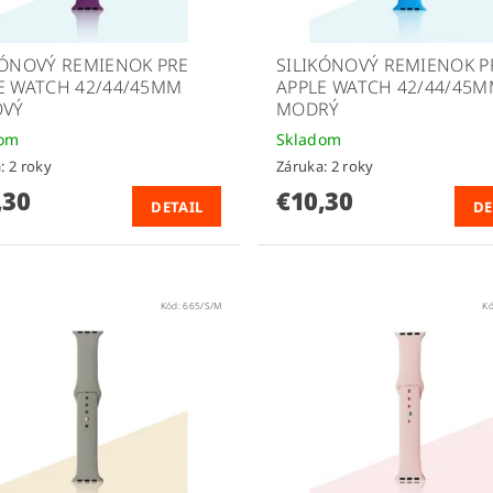
KÓNOVÝ REMIENOK PRE
SILIKÓNOVÝ REMIENOK P
E WATCH 42/44/45MM
APPLE WATCH 42/44/45
OVÝ
MODRÝ
dom
Skladom
: 2 roky
Záruka: 2 roky
,30
€10,30
DETAIL
DE
Kód:
665/S/M
K