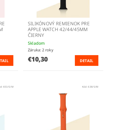
RE
SILIKÓNOVÝ REMIENOK PRE
MM
APPLE WATCH 42/44/45MM
ČIERNY
Skladom
Záruka: 2 roky
€10,30
TAIL
DETAIL
ód:
653/S/M
Kód:
638/S/M