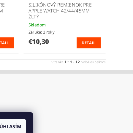
RE
SILIKÓNOVÝ REMIENOK PRE
MM
APPLE WATCH 42/44/45MM
ŽLTÝ
Skladom
Záruka: 2 roky
€10,30
TAIL
DETAIL
1
1
12
Stránka
z
-
položiek celkom
ÚHLASÍM