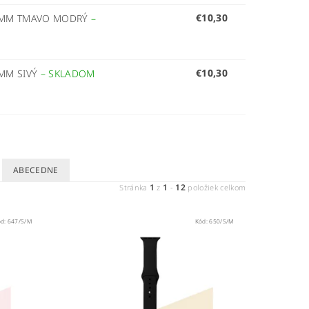
€10,30
45MM TMAVO MODRÝ
–
€10,30
5MM SIVÝ
–
SKLADOM
ABECEDNE
1
1
12
Stránka
z
-
položiek celkom
ód:
647/S/M
Kód:
650/S/M