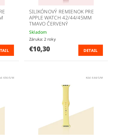
RE
SILIKÓNOVÝ REMIENOK PRE
MM
APPLE WATCH 42/44/45MM
TMAVO ČERVENÝ
Skladom
Záruka: 2 roky
€10,30
TAIL
DETAIL
ód:
656/S/M
Kód:
644/S/M