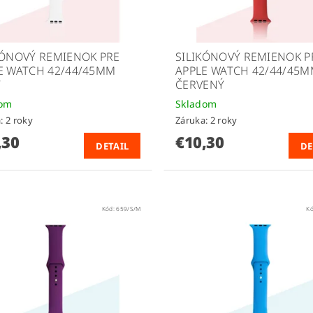
KÓNOVÝ REMIENOK PRE
SILIKÓNOVÝ REMIENOK P
E WATCH 42/44/45MM
APPLE WATCH 42/44/45
Y
ČERVENÝ
dom
Skladom
: 2 roky
Záruka: 2 roky
,30
€10,30
DETAIL
DE
Kód:
659/S/M
K