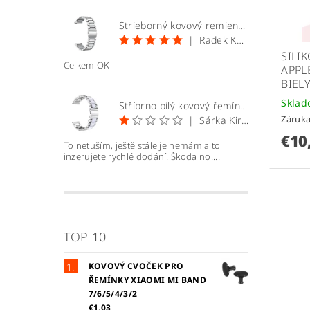
Strieborný kovový remienok 20mm
|
Radek Kopecký
SILI
Celkem OK
APPL
BIEL
Skla
Stříbrno bílý kovový řemínek 22mm
Záruka
|
Šárka Kirchnerová
€10
To netuším, ještě stále je nemám a to
inzerujete rychlé dodání. Škoda no....
TOP 10
KOVOVÝ CVOČEK PRO
ŘEMÍNKY XIAOMI MI BAND
7/6/5/4/3/2
€1,03