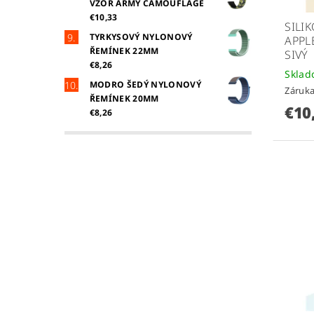
VZOR ARMY CAMOUFLAGE
€10,33
SILI
TYRKYSOVÝ NYLONOVÝ
APPL
ŘEMÍNEK 22MM
SIVÝ
€8,26
Skla
MODRO ŠEDÝ NYLONOVÝ
Záruka
ŘEMÍNEK 20MM
€10
€8,26