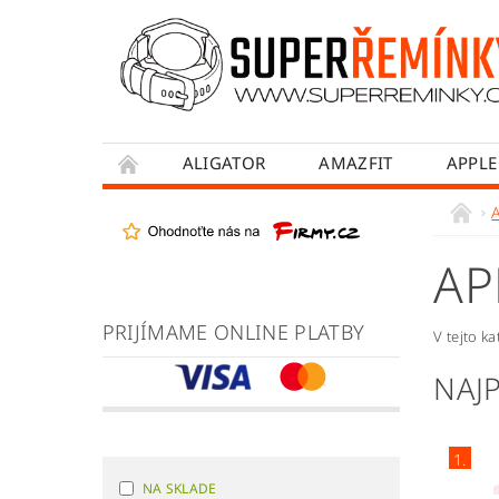
ALIGATOR
AMAZFIT
APPLE
HONOR
HUAWEI
MADVELL
WITHINGS
WOWME
XIAOMI
AP
OBCHODNÉ PODMIENKY
AKO NAKUPO
PRIJÍMAME ONLINE PLATBY
V tejto k
NAJ
1.
NA SKLADE