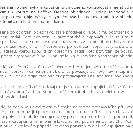
desláním objednávky je kupujícímu umožněno kontrolovat a měnit údaje,
ícímu kliknutím na tlačítko Odeslat objednávku. Údaje uvedené v 
u platnosti objednávky je vyplnění všech povinných údajů v objedn
 s těmito obchodními podmínkami.
leně po obdržení objednávky zašle prodávající kupujícímu potvrzení o 
dnání zadal. Toto potvrzení je automatické a nepovažuje se za uzavř
prodávajícího. Kupní smlouva je uzavřena až po přijetí objednávky pro
u adresu kupujícího. / Neprodleně po obdržení objednávky zašle prod
 adresu, kterou kupující při objednání zadal. Toto potvrzení se považu
 podmínky prodávajícího. Kupní smlouva je uzavřena potvrzením objedná
padě, že některý z požadavků uvedených v objednávce nemůže prodávaj
ou nabídku. Pozměněná nabídka se považuje za nový návrh kupní sm
m kupujícího o přijetí této nabídky prodávajícímu na jeho emailovou a
ny objednávky přijaté prodávajícím jsou závazné. Kupující může zruši
bjednávky prodávajícím. Kupující může zrušit objednávku telefonicky na 
ch podmínkách.
adě, že došlo ke zjevné technické chybě na straně prodávajícího při u
ní, není prodávající povinen dodat kupujícímu zboží za tuto zcela zjev
ké potvrzení o obdržení objednávky podle těchto obchodních podmínek. 
a zašle kupujícímu na jeho emailovou adresu pozměněnou nabídku. Poz
mlouva je v takovém případě uzavřena potvrzením o přijetí kupujícím na 