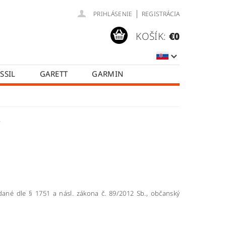
|
PRIHLÁSENIE
REGISTRÁCIA
KOŠÍK:
€0
SSIL
GARETT
GARMIN
SAMSUNG
TICWATCH
KA
HODNOTENIE OBCHODU
Y
Y
ané dle § 1751 a násl. zákona č. 89/2012 Sb., občanský