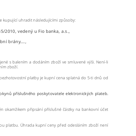
 kupující uhradit následujícími způsoby:
45
/2010, vedený u Fio banka, a.s.,
bní brány….,
jené s balením a dodáním zboží ve smluvené výši. Není-li
ním zboží.
ě bezhotovostní platby je kupní cena splatná do 5-ti dnů od
pokynů příslušného poskytovatele elektronických plateb.
něn okamžikem připsání příslušné částky na bankovní účet
ou platbu. Úhrada kupní ceny před odesláním zboží není