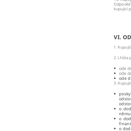
Odpovědn
kupující 
VI. O
1. Kupují
2. Lhůta 
ode dn
ode dn
ode d
3. Kupují
posky
odsto
odsto
o dod
němuž
o dod
finan
o dod