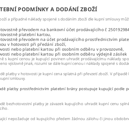
ATEBNÍ PODMÍNKY A DODÁNÍ ZBOŽÍ
boží a případné náklady spojené s dodáním zboží dle kupní smlouvy může
tovostně převodem na bankovní účet prodávajícího č
25019298
tovostně platební kartou,
tovostně převodem na účet prodávajícího prostřednictvím plate
kou v hotovosti při předání zboží,
ovosti nebo platební kartou při osobním odběru v provozovně,
ovosti nebo platební kartou při osobním odběru výdejně zásilek
ně s kupní cenou je kupující povinen uhradit prodávajícímu náklady spo
eno výslovně jinak, rozumí se dále kupní cenou i náklady spojené s dodá
adě platby v hotovosti je kupní cena splatná při převzetí zboží. V případ
kupní smlouvy.
padě platby prostřednictvím platební brány postupuje kupující podle 
adě bezhotovostní platby je závazek kupujícího uhradit kupní cenu spl
cího.
vající nepožaduje od kupujícího předem žádnou zálohu či jinou obdobn