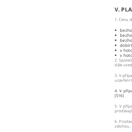
V. PL
1. Cenu z
bezho
bezho
bezho
dobír
v hot
v hot
2. Společ
dále uved
3. V příp
uzavření 
4. V pří
[S16]
5. V příp
prodávají
6. Prodá
zálohou.