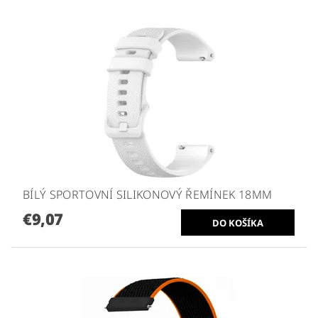
BÍLÝ SPORTOVNÍ SILIKONOVÝ ŘEMÍNEK 18MM
€9,07