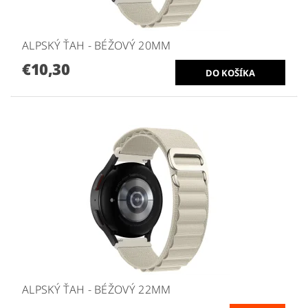
ALPSKÝ ŤAH - BÉŽOVÝ 20MM
€10,30
ALPSKÝ ŤAH - BÉŽOVÝ 22MM