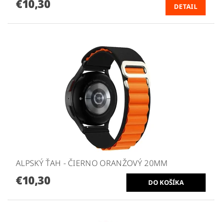
€10,30
DETAIL
ALPSKÝ ŤAH - ČIERNO ORANŽOVÝ 20MM
€10,30