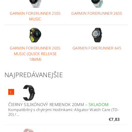
GARMIN FORERUNNER 255S
GARMIN FORERUNNER 265S
MUSIC
GARMIN FORERUNNER 265S
GARMIN FORERUNNER 645
MUSIC (QUICK RELEASE
18MM)
NAJPREDÁVANEJŠIE
1.
ČIERNY SILIKÓNOVÝ REMIENOK 20MM
–
SKLADOM
Kompatibilný s chytrými Hodinkami: Aligator Watch Care (TD-
20) /...
€7,83