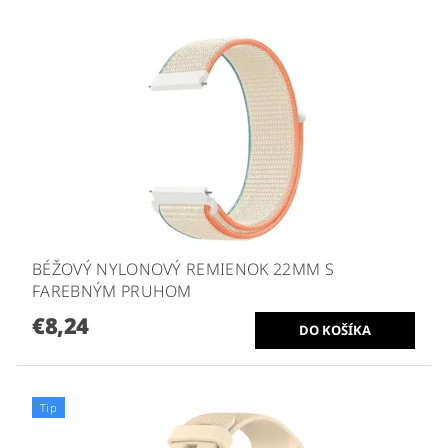
BÉŽOVÝ NYLONOVÝ REMIENOK 22MM S
FAREBNÝM PRUHOM
€8,24
Tip