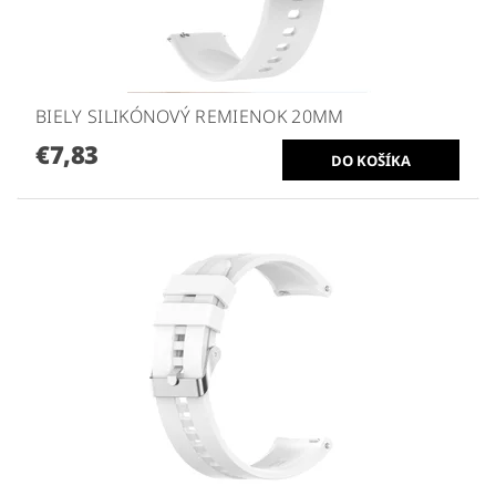
BIELY SILIKÓNOVÝ REMIENOK 20MM
€7,83