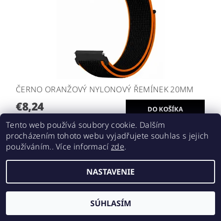
ČERNO ORANŽOVÝ NYLONOVÝ ŘEMÍNEK 20MM
€8,24
Tento web používá soubory cookie. Dalším
procházením tohoto webu vyjadřujete souhlas s jejich
používáním.. Více informací
zde
.
NASTAVENIE
SÚHLASÍM