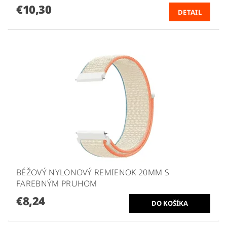
€10,30
DETAIL
BÉŽOVÝ NYLONOVÝ REMIENOK 20MM S
FAREBNÝM PRUHOM
€8,24