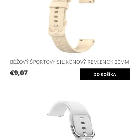
BÉŽOVÝ ŠPORTOVÝ SILIKÓNOVÝ REMIENOK 20MM
€9,07