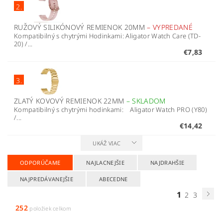
2.
RUŽOVÝ SILIKÓNOVÝ REMIENOK 20MM
–
VYPREDANÉ
Kompatibilný s chytrými Hodinkami: Aligator Watch Care (TD-
20) /...
€7,83
3.
ZLATÝ KOVOVÝ REMIENOK 22MM
–
SKLADOM
Kompatibilný s chytrými hodinkami: Aligator Watch PRO (Y80)
/...
€14,42
UKÁŽ VIAC
ODPORÚČAME
NAJLACNEJŠIE
NAJDRAHŠIE
NAJPREDÁVANEJŠIE
ABECEDNE
1
2
3
252
položiek celkom