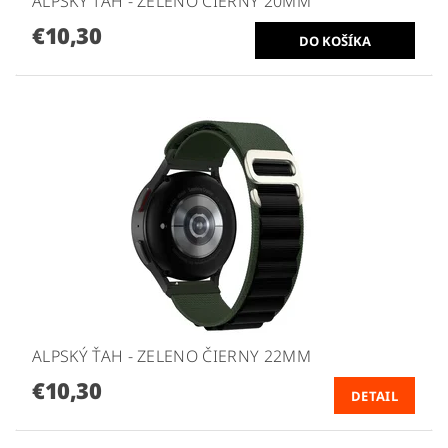
ALPSKÝ ŤAH - ZELENO ČIERNY 20MM
€10,30
ALPSKÝ ŤAH - ZELENO ČIERNY 22MM
€10,30
DETAIL