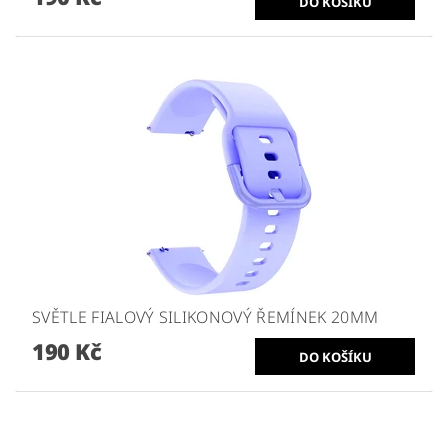
SVĚTLE FIALOVÝ SILIKONOVÝ ŘEMÍNEK 20MM
190 Kč