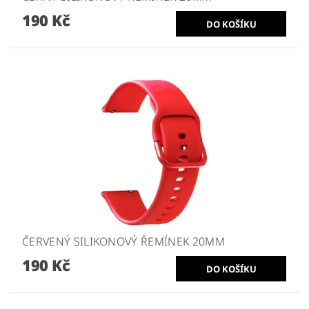
190 Kč
ČERVENÝ SILIKONOVÝ ŘEMÍNEK 20MM
190 Kč