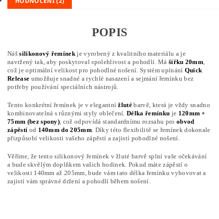
HODNOCENÍ (2)
POPIS
Náš
silikonový řemínek
je vyrobený z kvalitního materiálu a je
navržený tak, aby poskytoval spolehlivost a pohodlí. Má
šířku 20mm
,
což je optimální velikost pro pohodlné nošení. Systém upínání
Quick
Release
umožňuje snadné a rychlé nasazení a sejmání řemínku bez
potřeby používání speciálních nástrojů.
Tento konkrétní řemínek je v elegantní
žluté
barvě, která je vždy snadno
kombinovatelná s různými styly oblečení.
Délka řemínku
je
120mm +
75mm (bez spony)
, což odpovídá standardnímu rozsahu pro
obvod
zápěstí
od
140mm do 205mm
. Díky této flexibilitě se řemínek dokonale
přizpůsobí velikosti vašeho zápěstí a zajistí pohodlné nošení.
Věříme, že tento silikonový řemínek v žluté barvě splní vaše očekávání
a bude skvělým doplňkem vašich hodinek. Pokud máte zápěstí o
velikosti 140mm až 205mm, bude vám tato délka řemínku vyhovovat a
zajistí vám správné držení a pohodlí během nošení.