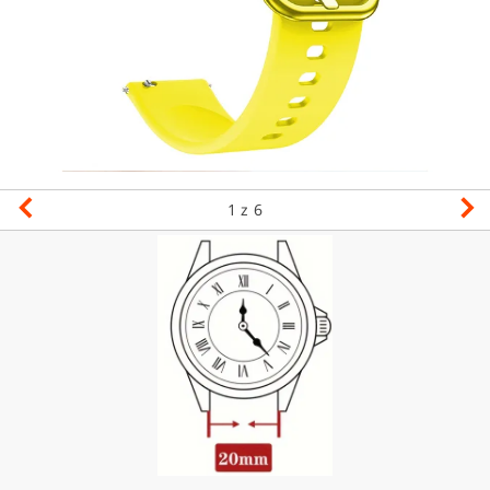
1
z 6