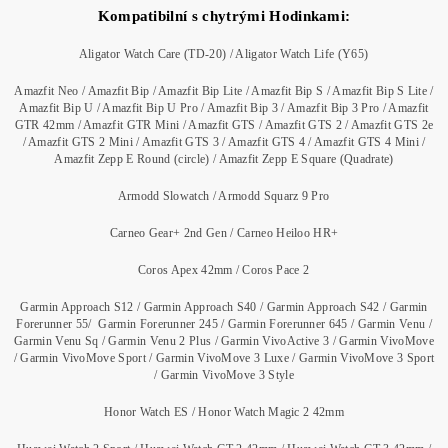
Kompatibilní s chytrými Hodinkami:
Aligator Watch Care (TD-20) / Aligator Watch Life (Y65)
Amazfit Neo / Amazfit Bip / Amazfit Bip Lite / Amazfit Bip S / Amazfit Bip S Lite /
Amazfit Bip U / Amazfit Bip U Pro / Amazfit Bip 3 / Amazfit Bip 3 Pro / Amazfit
GTR 42mm / Amazfit GTR Mini / Amazfit GTS / Amazfit GTS 2 / Amazfit GTS 2e
/ Amazfit GTS 2 Mini / Amazfit GTS 3 / Amazfit GTS 4 / Amazfit GTS 4 Mini /
Amazfit Zepp E Round (circle) / Amazfit Zepp E Square (Quadrate)
Armodd Slowatch / Armodd Squarz 9 Pro
Carneo Gear+ 2nd Gen / Carneo Heiloo HR+
Coros Apex 42mm / Coros Pace 2
Garmin Approach S12 / Garmin Approach S40 / Garmin Approach S42 / Garmin
Forerunner 55/ Garmin Forerunner 245 / Garmin Forerunner 645 / Garmin Venu /
Garmin Venu Sq / Garmin Venu 2 Plus / Garmin VivoActive 3 / Garmin VivoMove
/ Garmin VivoMove Sport / Garmin VivoMove 3 Luxe / Garmin VivoMove 3 Sport
/ Garmin VivoMove 3 Style
Honor Watch ES / Honor Watch Magic 2 42mm