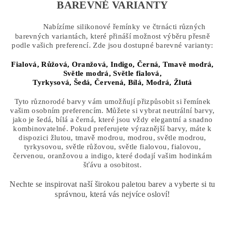
BAREVNÉ VARIANTY
Nabízíme silikonové řemínky ve čtrnácti různých
barevných variantách, které přináší možnost výběru přesně
podle vašich preferencí. Zde jsou dostupné barevné varianty:
Fialová,
Růžová,
Oranžová,
Indigo,
Černá,
Tmavě modrá,
Světle modrá, Světle fialová,
Tyrkysová,
Šedá,
Červená,
Bílá, Modrá,
Žlutá
Tyto různorodé barvy vám umožňují přizpůsobit si řemínek
vašim osobním preferencím. Můžete si vybrat neutrální barvy,
jako je šedá, bílá a černá, které jsou vždy elegantní a snadno
kombinovatelné. Pokud preferujete výraznější barvy, máte k
dispozici žlutou, tmavě modrou, modrou, světle modrou,
tyrkysovou, světle růžovou, světle fialovou, fialovou,
červenou, oranžovou a indigo, které dodají vašim hodinkám
šťávu a osobitost.
Nechte se inspirovat naší širokou paletou barev a vyberte si tu
správnou, která vás nejvíce osloví!