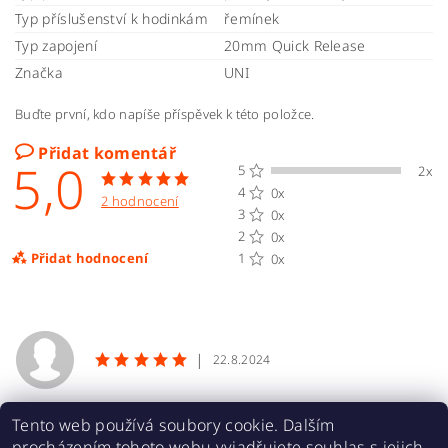
Typ příslušenství k hodinkám
řemínek
Typ zapojení
20mm Quick Release
Značka
UNI
Buďte první, kdo napíše příspěvek k této položce.
Přidat komentář
5,0
5
2x
4
0x
2 hodnocení
3
0x
2
0x
Přidat hodnocení
1
0x
|
22.8.2024
super,super,super
Tento web používá soubory cookie. Dalším
procházením tohoto webu vyjadřujete souhlas s jejich