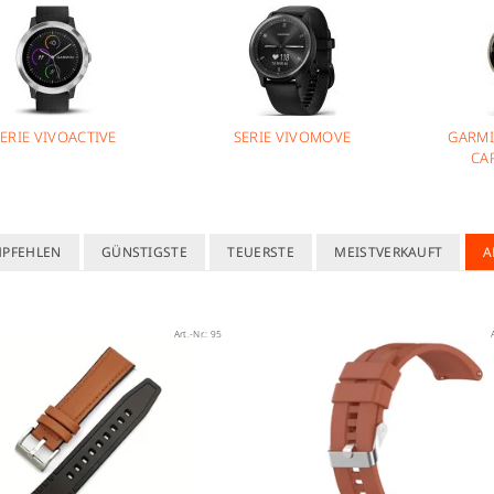
ERIE VIVOACTIVE
SERIE VIVOMOVE
GARMI
CA
MPFEHLEN
GÜNSTIGSTE
TEUERSTE
MEISTVERKAUFT
A
Art.-Nr.:
95