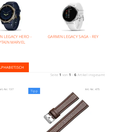
N LEGACY HERO -
GARMIN LEGACY SAGA - REY
PTAIN MARVEL
LPHABETISCH
1
1
6
Seite
von
-
Artikel insgesamt
Art.-Nr.:
137
Art.-Nr.:
475
Tipp