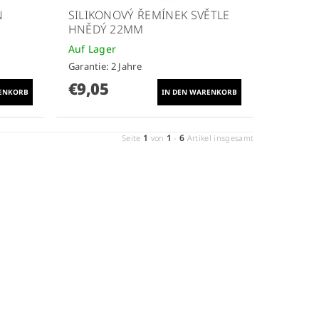
N
SILIKONOVÝ ŘEMÍNEK SVĚTLE
HNĚDÝ 22MM
Auf Lager
Garantie: 2 Jahre
€9,05
1
1
6
Seite
von
-
Artikel insgesamt