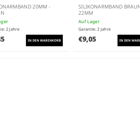
KONARMBAND 20MM -
SILIKONARMBAND BRAU
UN
22MM
ager
Auf Lager
ie: 2 Jahre
Garantie: 2 Jahre
85
€9,05