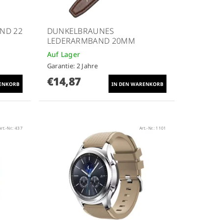
ND 22
DUNKELBRAUNES
LEDERARMBAND 20MM
Auf Lager
Garantie: 2 Jahre
€14,87
Art.-Nr.:
437
Art.-Nr.:
1101