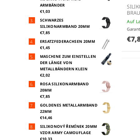
ARMBÄNDER
SILI
€1,03
BRA
SCHWARZES
Auf L
SILIKONARMBAND 20MM
Garant
€7,85
€7,
ERSATZFEDERACHSEN 20MM
€1,45
MASCHINE ZUM EINSTELLEN
DER LÄNGE VON
METALLBÄNDERN KLEIN
€2,02
ROSA SILIKONARMBAND
20MM
€7,85
GOLDENES METALLARMBAND
22MM
€14,46
SILIKONOVÝ ŘEMÍNEK 20MM
VZOR ARMY CAMOUFLAGE
€10,33