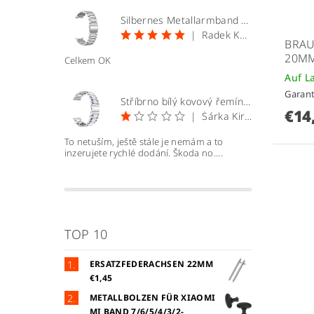
Silbernes Metallarmband 20mm
|
Radek Kopecký
BRAU
20M
Celkem OK
Auf L
Garant
Stříbrno bílý kovový řemínek 22mm
€14
|
Šárka Kirchnerová
To netuším, ještě stále je nemám a to
inzerujete rychlé dodání. Škoda no....
TOP 10
ERSATZFEDERACHSEN 22MM
€1,45
METALLBOLZEN FÜR XIAOMI
MI BAND 7/6/5/4/3/2-