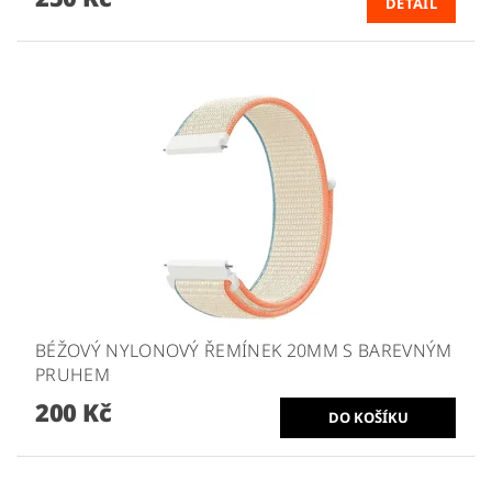
DETAIL
BÉŽOVÝ NYLONOVÝ ŘEMÍNEK 20MM S BAREVNÝM
PRUHEM
200 Kč