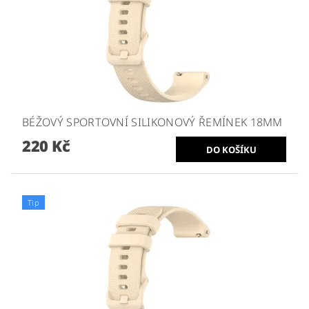
BÉŽOVÝ SPORTOVNÍ SILIKONOVÝ ŘEMÍNEK 18MM
220 Kč
Tip