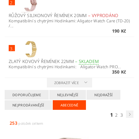
2.
RŮŽOVÝ SILIKONOVÝ ŘEMÍNEK 20MM
–
VYPRODÁNO
Kompatibilní s chytrými Hodinkami: Aligator Watch Care (TD-20)
/...
190 Kč
3.
ZLATÝ KOVOVÝ ŘEMÍNEK 22MM
–
SKLADEM
Kompatibilní s chytrými Hodinkami: Aligator Watch PRO...
350 Kč
ZOBRAZIT VÍCE
DOPORUČUJEME
NEJLEVNĚJŠÍ
NEJDRAŽŠÍ
NEJPRODÁVANĚJŠÍ
ABECEDNĚ
1
2
3
253
položek celkem