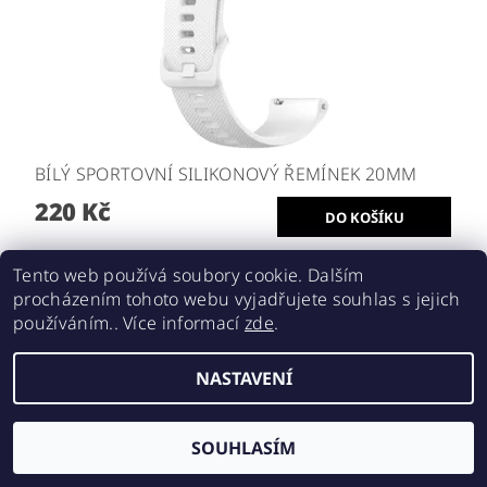
BÍLÝ SPORTOVNÍ SILIKONOVÝ ŘEMÍNEK 20MM
220 Kč
Tento web používá soubory cookie. Dalším
procházením tohoto webu vyjadřujete souhlas s jejich
používáním.. Více informací
zde
.
NASTAVENÍ
SOUHLASÍM