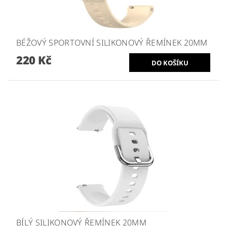
BÉŽOVÝ SPORTOVNÍ SILIKONOVÝ ŘEMÍNEK 20MM
220 Kč
BÍLÝ SILIKONOVÝ ŘEMÍNEK 20MM