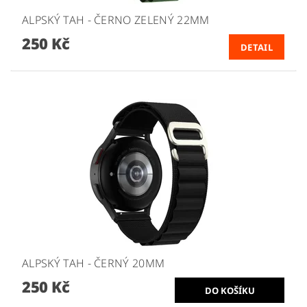
ALPSKÝ TAH - ČERNO ZELENÝ 22MM
250 Kč
DETAIL
ALPSKÝ TAH - ČERNÝ 20MM
250 Kč