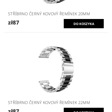
STŘÍBRNO ČERNÝ KOVOVÝ ŘEMÍNEK 20MM
zł87
STŘÍBRNO ČERNÝ KOVOVÝ ŘEMÍNEK 22MM
zł87