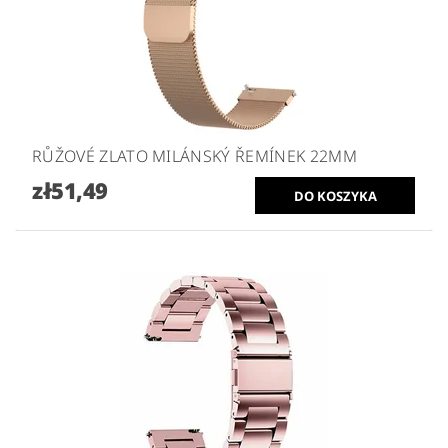
RŮŽOVÉ ZLATO MILÁNSKÝ ŘEMÍNEK 22MM
zł51,49