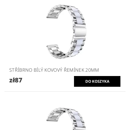
STŘÍBRNO BÍLÝ KOVOVÝ ŘEMÍNEK 20MM
zł87