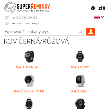
zł0
(+420) 739 270 083
info@superreminky.cz
KOV ČERNÁ/RŮŽOVÁ
ŘADA APPROACH
ŘADA FÉNIX
ŘADA FORERUNNER
ŘADA VENU