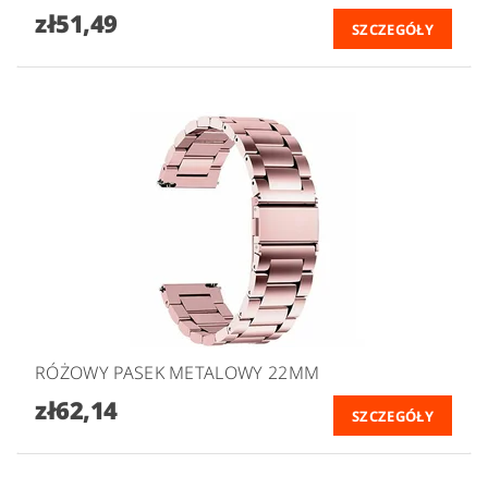
zł51,49
SZCZEGÓŁY
RÓŻOWY PASEK METALOWY 22MM
zł62,14
SZCZEGÓŁY