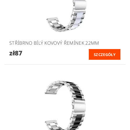
STŘÍBRNO BÍLÝ KOVOVÝ ŘEMÍNEK 22MM
zł87
SZCZEGÓŁY