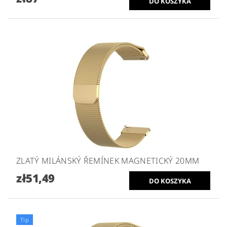
ZLATÝ MILÁNSKÝ ŘEMÍNEK MAGNETICKÝ 20MM
zł51,49
Tip