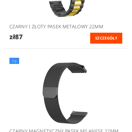
CZARNY I ZŁOTY PASEK METALOWY 22MM
zł87
SZCZEGÓŁY
Tip
CZARNY MAGNETYCZNY PASEK MILANESE 22MM