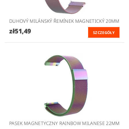
DUHOVÝ MILÁNSKÝ ŘEMÍNEK MAGNETICKÝ 20MM
zł51,49
SZCZEGÓŁY
PASEK MAGNETYCZNY RAINBOW MILANESE 22MM