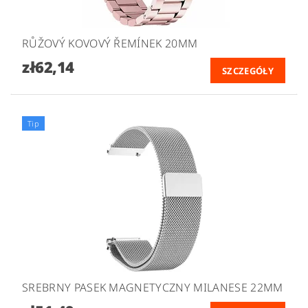
RŮŽOVÝ KOVOVÝ ŘEMÍNEK 20MM
zł62,14
SZCZEGÓŁY
Tip
SREBRNY PASEK MAGNETYCZNY MILANESE 22MM