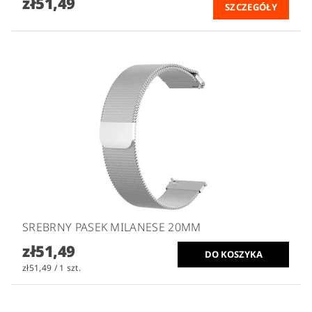
zł51,49
SZCZEGÓŁY
SREBRNY PASEK MILANESE 20MM
zł51,49
zł51,49 / 1 szt.