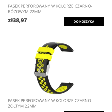
PASEK PERFOROWANY W KOLORZE CZARNO-
RÓŻOWYM 22MM
zł38,97
PASEK PERFOROWANY W KOLORZE CZARNO-
ŻÓŁTYM 22MM