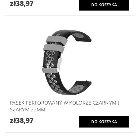
zł38,97
PASEK PERFOROWANY W KOLORZE CZARNYM I
SZARYM 22MM
zł38,97