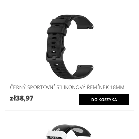
ČERNÝ SPORTOVNÍ SILIKONOVÝ ŘEMÍNEK 18MM
zł38,97