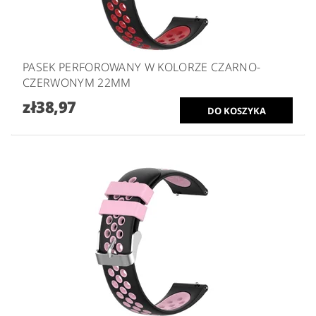
PASEK PERFOROWANY W KOLORZE CZARNO-
CZERWONYM 22MM
zł38,97