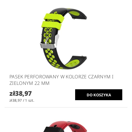
PASEK PERFOROWANY W KOLORZE CZARNYM I
ZIELONYM 22 MM
zł38,97
zł38,97 / 1 szt.