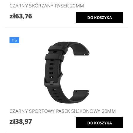
CZARNY SKÓRZANY PASEK 20MM
zł63,76
Tip
CZARNY SPORTOWY PASEK SILIKONOWY 20MM
zł38,97