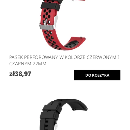
PASEK PERFOROWANY W KOLORZE CZERWONYM I
CZARNYM 22MM
zł38,97