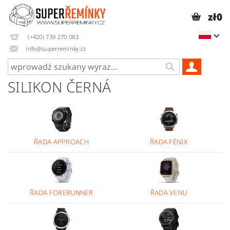
zł0
(+420) 739 270 083
info@superreminky.cz
SILIKON ČERNÁ
ŘADA APPROACH
ŘADA FÉNIX
ŘADA FORERUNNER
ŘADA VENU