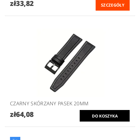
zł33,82
SZCZEGÓŁY
CZARNY SKÓRZANY PASEK 20MM
zł64,08