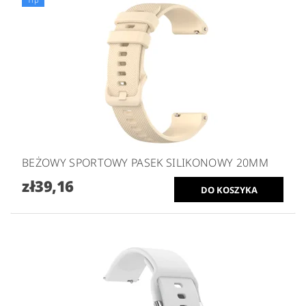
BEŻOWY SPORTOWY PASEK SILIKONOWY 20MM
zł39,16