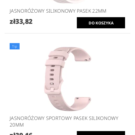
JASNORÓŻOWY SILIKONOWY PASEK 22MM
zł33,82
Tip
JASNORÓŻOWY SPORTOWY PASEK SILIKONOWY
20MM
zł39,16