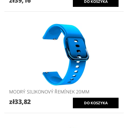
MODRÝ SILIKONOVÝ ŘEMÍNEK 20MM
zł33,82