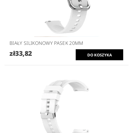
BIAŁY SILIKONOWY PASEK 20MM
zł33,82