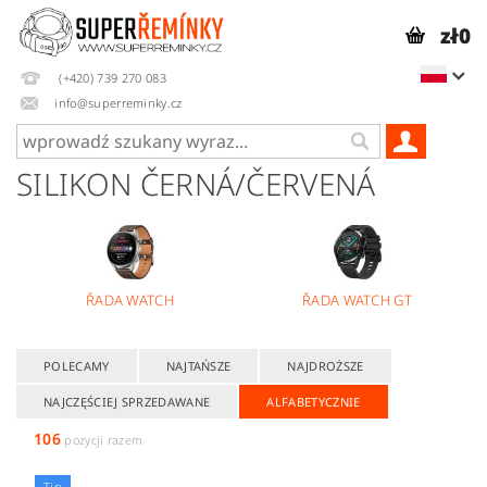
zł0
(+420) 739 270 083
info@superreminky.cz
SILIKON ČERNÁ/ČERVENÁ
ŘADA WATCH
ŘADA WATCH GT
POLECAMY
NAJTAŃSZE
NAJDROŻSZE
NAJCZĘŚCIEJ SPRZEDAWANE
ALFABETYCZNIE
106
pozycji razem
Tip