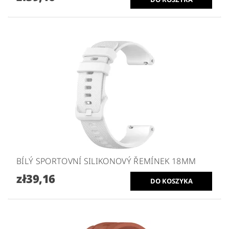
BÍLÝ SPORTOVNÍ SILIKONOVÝ ŘEMÍNEK 18MM
zł39,16