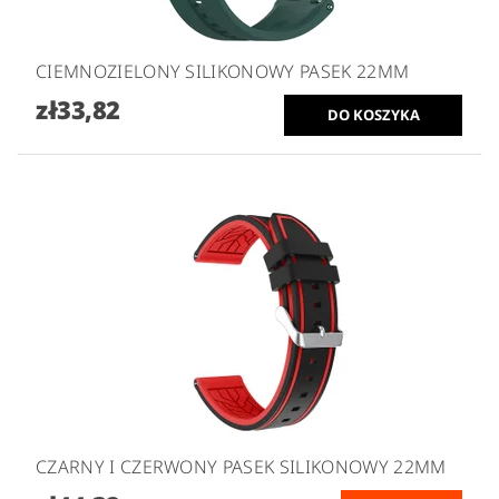
CIEMNOZIELONY SILIKONOWY PASEK 22MM
zł33,82
CZARNY I CZERWONY PASEK SILIKONOWY 22MM