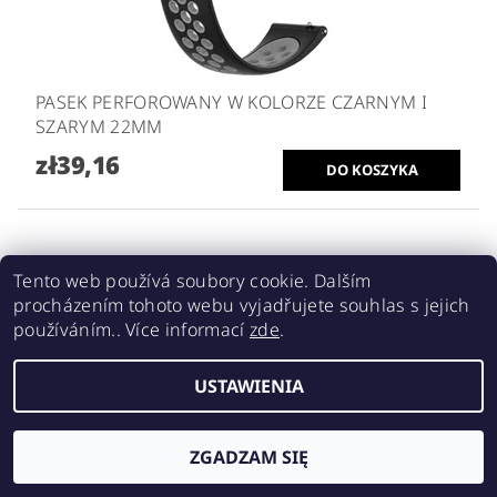
PASEK PERFOROWANY W KOLORZE CZARNYM I
SZARYM 22MM
zł39,16
Tento web používá soubory cookie. Dalším
procházením tohoto webu vyjadřujete souhlas s jejich
používáním.. Více informací
zde
.
USTAWIENIA
ZGADZAM SIĘ