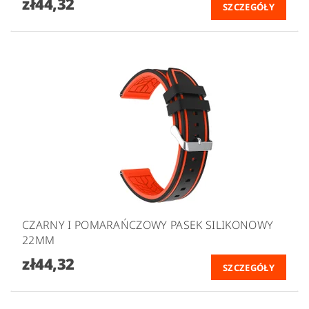
zł44,32
SZCZEGÓŁY
CZARNY I POMARAŃCZOWY PASEK SILIKONOWY
22MM
zł44,32
SZCZEGÓŁY