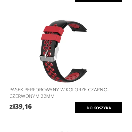
PASEK PERFOROWANY W KOLORZE CZARNO-
CZERWONYM 22MM
zł39,16