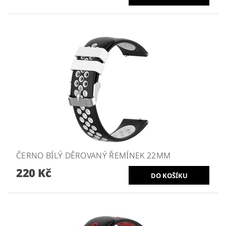
ČERNO BÍLÝ DĚROVANÝ ŘEMÍNEK 22MM
220 Kč