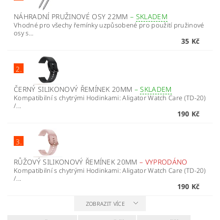
NÁHRADNÍ PRUŽINOVÉ OSY 22MM
–
SKLADEM
Vhodné pro všechy řemínky uzpůsobené pro použití pružinové
osy s...
35 Kč
2.
ČERNÝ SILIKONOVÝ ŘEMÍNEK 20MM
–
SKLADEM
Kompatibilní s chytrými Hodinkami: Aligator Watch Care (TD-20)
/...
190 Kč
3.
RŮŽOVÝ SILIKONOVÝ ŘEMÍNEK 20MM
–
VYPRODÁNO
Kompatibilní s chytrými Hodinkami: Aligator Watch Care (TD-20)
/...
190 Kč
ZOBRAZIT VÍCE