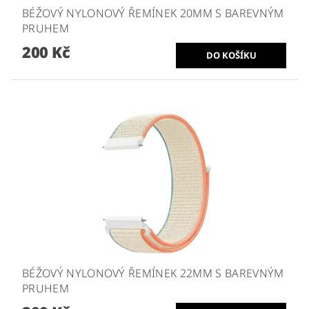
BÉŽOVÝ NYLONOVÝ ŘEMÍNEK 20MM S BAREVNÝM
PRUHEM
200 Kč
BÉŽOVÝ NYLONOVÝ ŘEMÍNEK 22MM S BAREVNÝM
PRUHEM