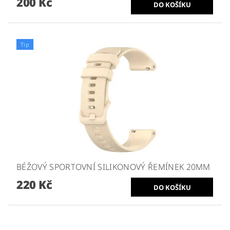
200 Kč
Tip
BÉŽOVÝ SPORTOVNÍ SILIKONOVÝ ŘEMÍNEK 20MM
220 Kč