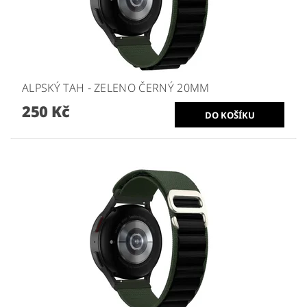
ALPSKÝ TAH - ZELENO ČERNÝ 20MM
250 Kč