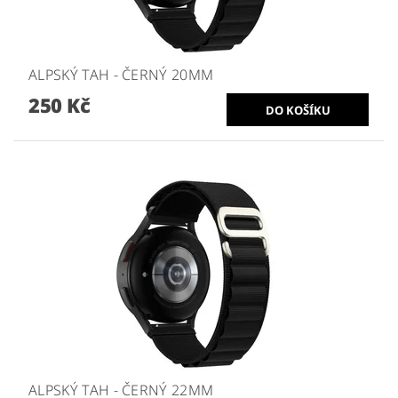
ALPSKÝ TAH - ČERNÝ 20MM
250 Kč
ALPSKÝ TAH - ČERNÝ 22MM