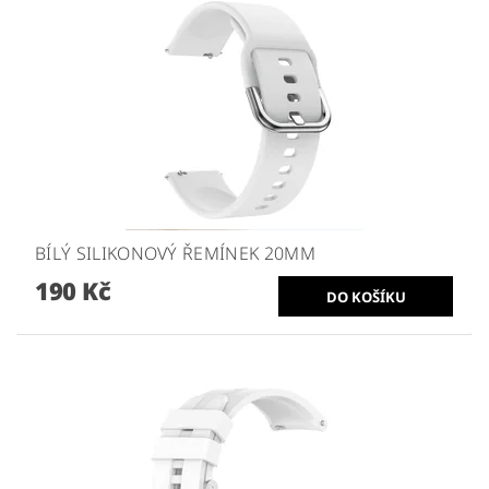
BÍLÝ SILIKONOVÝ ŘEMÍNEK 20MM
190 Kč