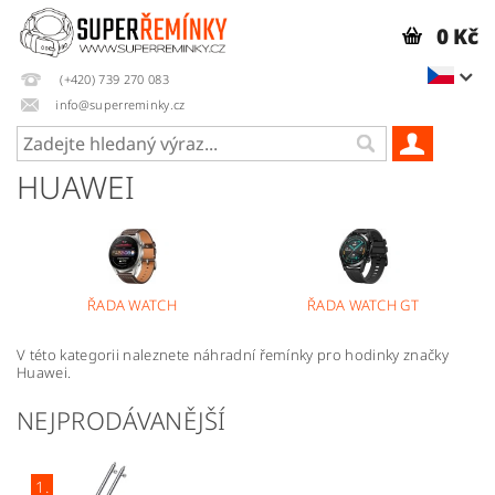
0 Kč
(+420) 739 270 083
info@superreminky.cz
HUAWEI
ŘADA WATCH
ŘADA WATCH GT
V této kategorii naleznete náhradní řemínky pro hodinky značky
Huawei.
NEJPRODÁVANĚJŠÍ
1.