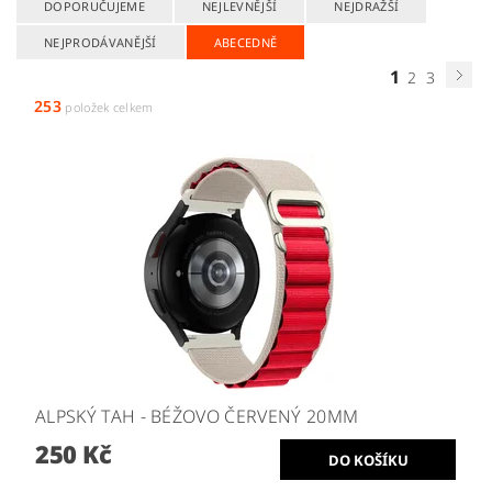
DOPORUČUJEME
NEJLEVNĚJŠÍ
NEJDRAŽŠÍ
NEJPRODÁVANĚJŠÍ
ABECEDNĚ
1
2
3
253
položek celkem
ALPSKÝ TAH - BÉŽOVO ČERVENÝ 20MM
250 Kč