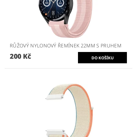
RŮŽOVÝ NYLONOVÝ ŘEMÍNEK 22MM S PRUHEM
200 Kč