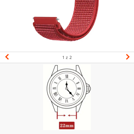
1
z 2