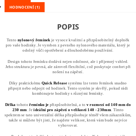
HODNOCENÍ (1)
POPIS
Tento
nylonový řemínek
je vysoce kvalitní a přizpůsobitelný doplněk
pro vaše hodinky. Je vyroben z pevného nylonového materiálu, který je
odolný vůči opotřebení a dlouhodobému používání.
Design tohoto řemínku dodává nejen odolnost, ale i příjemný vzhled.
Jeho struktura je pevná, ale zároveň flexibilní, což poskytuje confort při
nošení na zápěstí.
Díky praktickému
Quick Release
systému lze tento řemínek snadno
připojit nebo odpojit od hodinek. Tento systém je skvělý, pokud rádi
kombinujete hodinky s různými řemínky.
Délka
tohoto
řemínku
je
přizpůsobitelná, a to
v rozmezí od 140 mm do
230 mm
. Je
ideální pro zápěstí o velikosti 140 - 230mm
. Tímto
spektrem se tato univerzální délka přizpůsobuje téměř všem zákazníkům,
takže si můžete být jisti, že najdete velikost, která vám bude nejvíce
vyhovovat.