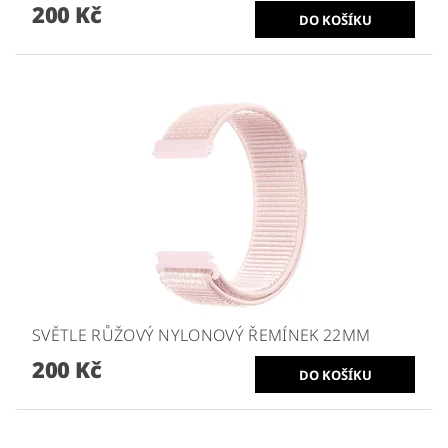
200 Kč
SVĚTLE RŮŽOVÝ NYLONOVÝ ŘEMÍNEK 22MM
200 Kč