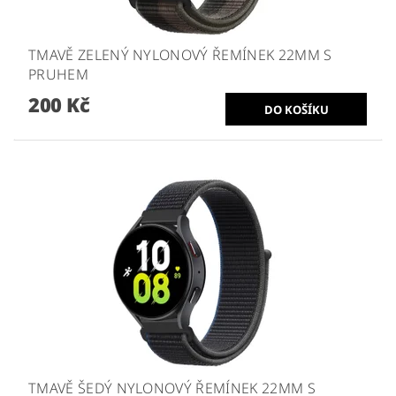
TMAVĚ ZELENÝ NYLONOVÝ ŘEMÍNEK 22MM S
PRUHEM
200 Kč
TMAVĚ ŠEDÝ NYLONOVÝ ŘEMÍNEK 22MM S