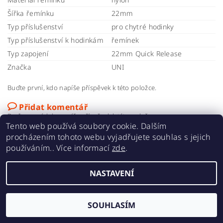
Šířka řemínku
22mm
Typ příslušenství
pro chytré hodinky
Typ příslušenství k hodinkám
řemínek
Typ zapojení
22mm Quick Release
Značka
UNI
Buďte první, kdo napíše příspěvek k této položce.
Přidat komentář
Buďte první, kdo napíše příspěvek k této položce.
Tento web používá soubory cookie. Dalším
5,0
5
1x
procházením tohoto webu vyjadřujete souhlas s jejich
4
0x
používáním.. Více informací
zde
.
1 hodnocení
3
0x
2
0x
NASTAVENÍ
Přidat hodnocení
1
0x
SOUHLASÍM