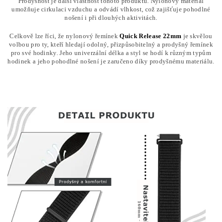
Prodyšnost je další vlastnost tohoto produktu. Nylonový materiál
umožňuje cirkulaci vzduchu a odvádí vlhkost, což zajišťuje pohodlné
nošení i při dlouhých aktivitách.
Celkově lze říci, že nylonový řemínek
Quick Release 22mm
je skvělou
volbou pro ty, kteří hledají odolný, přizpůsobitelný a prodyšný řemínek
pro své hodinky. Jeho univerzální délka a styl se hodí k různým typům
hodinek a jeho pohodlné nošení je zaručeno díky prodyšnému materiálu.