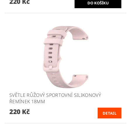
220 Kč
SVĚTLE RŮŽOVÝ SPORTOVNÍ SILIKONOVÝ
ŘEMÍNEK 18MM
220 Kč
DETAIL