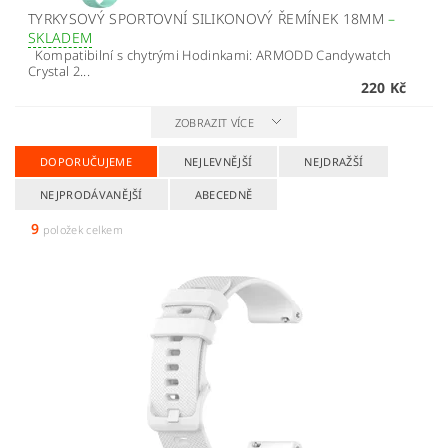
TYRKYSOVÝ SPORTOVNÍ SILIKONOVÝ ŘEMÍNEK 18MM
–
SKLADEM
Kompatibilní s chytrými Hodinkami: ARMODD Candywatch
Crystal 2...
220 Kč
ZOBRAZIT VÍCE
DOPORUČUJEME
NEJLEVNĚJŠÍ
NEJDRAŽŠÍ
NEJPRODÁVANĚJŠÍ
ABECEDNĚ
9
položek celkem