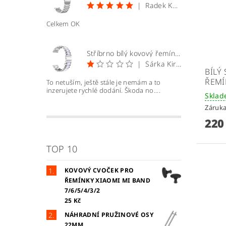
|
Radek Kopecký
Celkem OK
Stříbrno bílý kovový řemínek 22mm
|
Šárka Kirchnerová
BÍLÝ
ŘEMÍ
To netuším, ještě stále je nemám a to
inzerujete rychlé dodání. Škoda no....
Skla
Záruka
220
TOP 10
KOVOVÝ CVOČEK PRO
ŘEMÍNKY XIAOMI MI BAND
7/6/5/4/3/2
25 Kč
NÁHRADNÍ PRUŽINOVÉ OSY
22MM