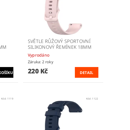
SVĚTLE RŮŽOVÝ SPORTOVNÍ
8MM
SILIKONOVÝ ŘEMÍNEK 18MM
Vyprodáno
Záruka: 2 roky
220 Kč
DETAIL
Kód:
1119
Kód:
1122