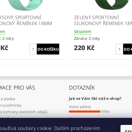
YSOVÝ SPORTOVNÍ
ZELENÝ SPORTOVNÍ
KONOVÝ ŘEMÍNEK 18MM
SILIKONOVÝ ŘEMÍNEK 1
dem
Skladem
: 2 roky
Záruka: 2 roky
 Kč
220 Kč
MACE PRO VÁS
DOTAZNÍK
Jak se Vám líbí náš e-shop?
a platba
í podmínky
Velmi pěkný
y ochrany osobních údajů
(65%)
povat
Ujde to
(17%)
amovat
používá soubory cookie. Dalším procházením
Nelíbí se mi
oupit od smlouvy