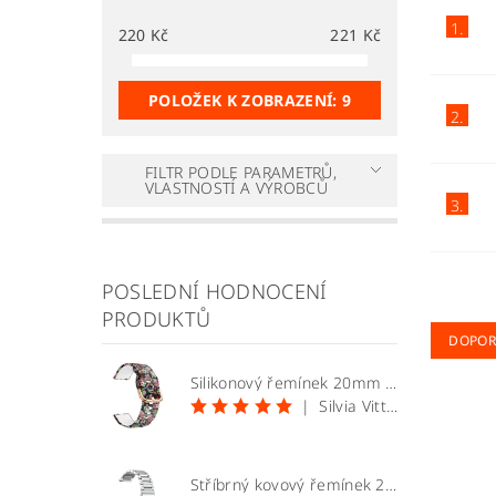
1.
220
Kč
221
Kč
POLOŽEK K ZOBRAZENÍ:
9
2.
FILTR PODLE PARAMETRŮ,
VLASTNOSTÍ A VÝROBCŮ
3.
POSLEDNÍ HODNOCENÍ
PRODUKTŮ
DOPOR
Silikonový řemínek 20mm vzor lebky
|
Silvia Vittekova
Stříbrný kovový řemínek 20mm