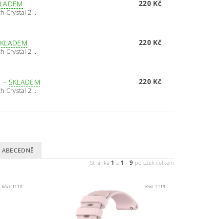
220 Kč
KLADEM
Crystal 2...
220 Kč
SKLADEM
Crystal 2...
220 Kč
M
–
SKLADEM
Crystal 2...
ABECEDNĚ
1
1
9
Stránka
z
-
položek celkem
Kód:
1110
Kód:
1113