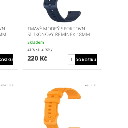
VNÍ
TMAVĚ MODRÝ SPORTOVNÍ
8MM
SILIKONOVÝ ŘEMÍNEK 18MM
Skladem
Záruka: 2 roky
220 Kč
Kód:
1128
Kód:
1131