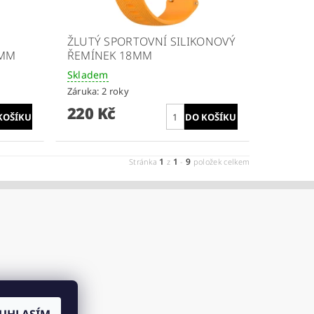
ŽLUTÝ SPORTOVNÍ SILIKONOVÝ
8MM
ŘEMÍNEK 18MM
Skladem
Záruka: 2 roky
220 Kč
1
1
9
Stránka
z
-
položek celkem