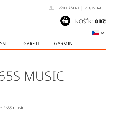
|
PŘIHLÁŠENÍ
REGISTRACE
KOŠÍK:
0 Kč
SSIL
GARETT
GARMIN
SAMSUNG
TICWATCH
A
HODNOCENÍ OBCHODU
65S MUSIC
er 265S music