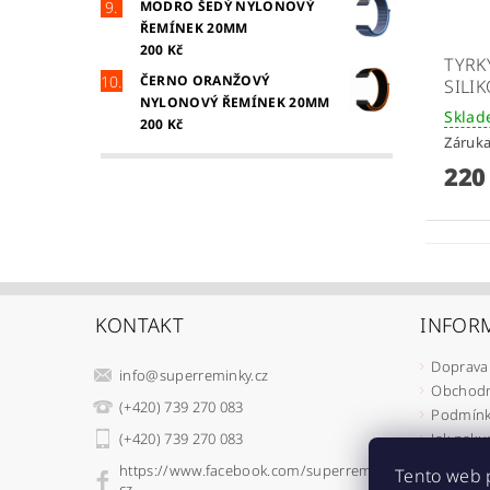
MODRO ŠEDÝ NYLONOVÝ
ŘEMÍNEK 20MM
200 Kč
TYRK
ČERNO ORANŽOVÝ
SILI
NYLONOVÝ ŘEMÍNEK 20MM
Skla
200 Kč
Záruka
220
KONTAKT
INFOR
Doprava 
info
@
superreminky.cz
Obchodn
(+420) 739 270 083
Podmínk
(+420) 739 270 083
Jak naku
Jak rekl
https://www.facebook.com/superreminky.
Tento web 
Jak odst
cz