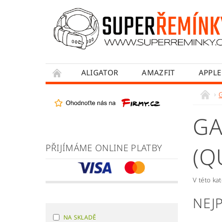
ALIGATOR
AMAZFIT
APPLE
HONOR
HUAWEI
MADVELL
WITHINGS
WOWME
XIAOMI
GA
OBCHODNÍ PODMÍNKY
JAK NAKUPOVA
PŘIJÍMÁME ONLINE PLATBY
(Q
V této ka
NEJ
NA SKLADĚ