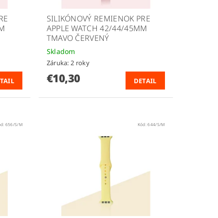
RE
SILIKÓNOVÝ REMIENOK PRE
MM
APPLE WATCH 42/44/45MM
TMAVO ČERVENÝ
Skladom
Záruka: 2 roky
€10,30
TAIL
DETAIL
ód:
656/S/M
Kód:
644/S/M