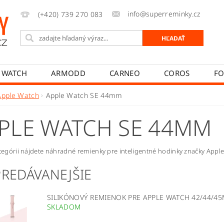
info@superreminky.cz
(+420) 739 270 083
 WATCH
ARMODD
CARNEO
COROS
FO
MYKRONOZ
NEOGO
POLAR
REALME
Apple Watch
Apple Watch SE 44mm
PRÍSLUŠENSTVO
NAPIŠTE NÁM
MOJA OBJEDNÁV
PLE WATCH SE 44MM
VAŤ
AKO REKLAMOVAŤ
AKO ODSTÚPIŤ OD ZMLUV
ategórii nájdete náhradné remienky pre inteligentné hodinky značky Ap
PREDÁVANEJŠIE
SILIKÓNOVÝ REMIENOK PRE APPLE WATCH 42/44/4
SKLADOM