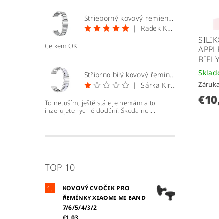
Strieborný kovový remienok 20mm
|
Radek Kopecký
SILI
Celkem OK
APPL
BIEL
Skla
Stříbrno bílý kovový řemínek 22mm
Záruka
|
Šárka Kirchnerová
€10
To netuším, ještě stále je nemám a to
inzerujete rychlé dodání. Škoda no....
TOP 10
KOVOVÝ CVOČEK PRO
ŘEMÍNKY XIAOMI MI BAND
7/6/5/4/3/2
€1,03