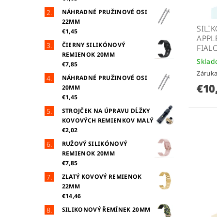
NÁHRADNÉ PRUŽINOVÉ OSI
22MM
SILI
€1,45
APPL
ČIERNY SILIKÓNOVÝ
FIAL
REMIENOK 20MM
Skla
€7,85
Záruka
NÁHRADNÉ PRUŽINOVÉ OSI
€10
20MM
€1,45
STROJČEK NA ÚPRAVU DĹŽKY
KOVOVÝCH REMIENKOV MALÝ
€2,02
RUŽOVÝ SILIKÓNOVÝ
REMIENOK 20MM
€7,85
ZLATÝ KOVOVÝ REMIENOK
22MM
€14,46
SILIKONOVÝ ŘEMÍNEK 20MM