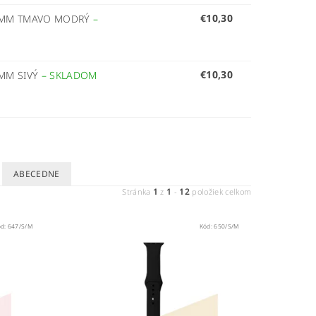
€10,30
45MM TMAVO MODRÝ
–
€10,30
5MM SIVÝ
–
SKLADOM
ABECEDNE
1
1
12
Stránka
z
-
položiek celkom
ód:
647/S/M
Kód:
650/S/M