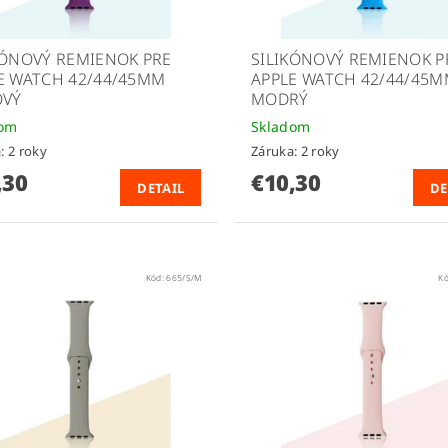
KÓNOVÝ REMIENOK PRE
SILIKÓNOVÝ REMIENOK P
E WATCH 42/44/45MM
APPLE WATCH 42/44/45
OVÝ
MODRÝ
dom
Skladom
: 2 roky
Záruka: 2 roky
,30
€10,30
DETAIL
DE
Kód:
665/S/M
K