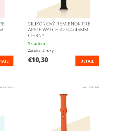
RE
SILIKÓNOVÝ REMIENOK PRE
MM
APPLE WATCH 42/44/45MM
ČIERNY
Skladom
Záruka: 2 roky
€10,30
TAIL
DETAIL
ód:
653/S/M
Kód:
638/S/M