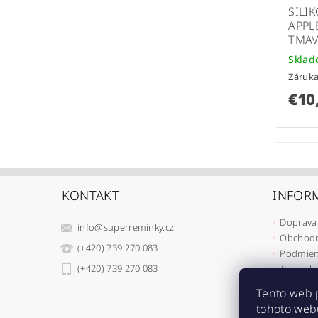
SILI
APPL
TMA
Skla
Záruka
€10
KONTAKT
INFOR
Doprava 
info
@
superreminky.cz
Obchodn
(+420) 739 270 083
Podmien
(+420) 739 270 083
Ako nak
Ako rek
Tento web 
Ako odst
tohoto webu
Moja ob