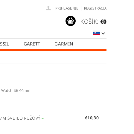
|
PRIHLÁSENIE
REGISTRÁCIA
KOŠÍK:
€0
SSIL
GARETT
GARMIN
SAMSUNG
TICWATCH
KA
HODNOTENIE OBCHODU
Y
ple Watch SE 44mm
€10,30
5MM SVETLO RUŽOVÝ
–