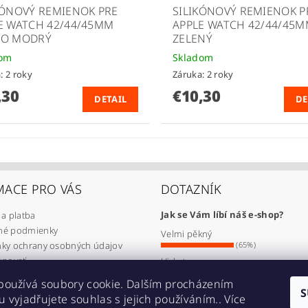
KÓNOVÝ REMIENOK PRE
SILIKÓNOVÝ REMIENOK P
E WATCH 42/44/45MM
APPLE WATCH 42/44/45
VO MODRÝ
ZELENÝ
dom
Skladom
: 2 roky
Záruka: 2 roky
,30
€10,30
DETAIL
DE
MACE PRO VÁS
DOTAZNÍK
Jak se Vám líbí náš e-shop?
a platba
é podmienky
Velmi pěkný
ky ochrany osobných údajov
(65%)
upovať
Ujde to
(17%)
lamovať
používá soubory cookie. Dalším procházením
Nelíbí se mi
úpiť od zmluvy
S
 vyjadřujete souhlas s jejich používáním.. Více
(18%)
jednávka