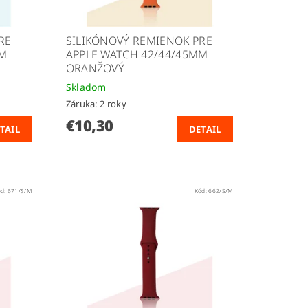
RE
SILIKÓNOVÝ REMIENOK PRE
MM
APPLE WATCH 42/44/45MM
ORANŽOVÝ
Skladom
Záruka: 2 roky
€10,30
TAIL
DETAIL
ód:
671/S/M
Kód:
662/S/M