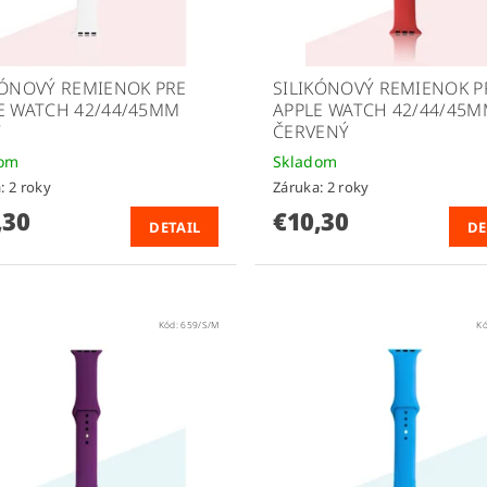
KÓNOVÝ REMIENOK PRE
SILIKÓNOVÝ REMIENOK P
E WATCH 42/44/45MM
APPLE WATCH 42/44/45
Y
ČERVENÝ
dom
Skladom
: 2 roky
Záruka: 2 roky
,30
€10,30
DETAIL
DE
Kód:
659/S/M
K