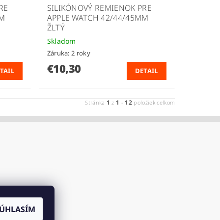
RE
SILIKÓNOVÝ REMIENOK PRE
MM
APPLE WATCH 42/44/45MM
ŽLTÝ
Skladom
Záruka: 2 roky
€10,30
TAIL
DETAIL
1
1
12
Stránka
z
-
položiek celkom
ÚHLASÍM