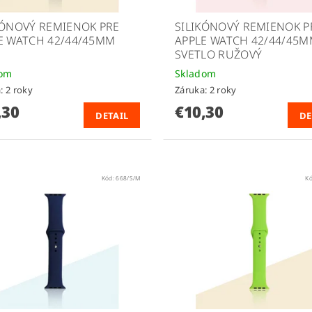
KÓNOVÝ REMIENOK PRE
SILIKÓNOVÝ REMIENOK P
E WATCH 42/44/45MM
APPLE WATCH 42/44/45
SVETLO RUŽOVÝ
dom
Skladom
: 2 roky
Záruka: 2 roky
,30
€10,30
DETAIL
DE
Kód:
668/S/M
K