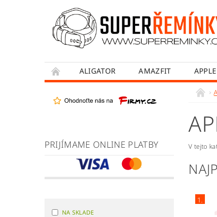
ALIGATOR
AMAZFIT
APPLE
HONOR
HUAWEI
MADVELL
WITHINGS
WOWME
XIAOMI
AP
OBCHODNÉ PODMIENKY
AKO NAKUPO
PRIJÍMAME ONLINE PLATBY
V tejto k
NAJ
1.
NA SKLADE