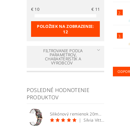
€
10
€
11
2.
POLOŽIEK NA ZOBRAZENIE:
12
3.
FILTROVANIE PODĽA
PARAMETROV,
CHARAKTERISTÍK A
VÝROBCOV
ODPO
POSLEDNÉ HODNOTENIE
PRODUKTOV
Silikónový remienok 20mm vzor lebky
|
Silvia Vittekova