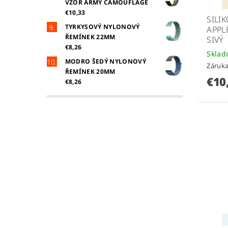
VZOR ARMY CAMOUFLAGE
€10,33
SILI
TYRKYSOVÝ NYLONOVÝ
APPL
ŘEMÍNEK 22MM
SIVÝ
€8,26
Skla
MODRO ŠEDÝ NYLONOVÝ
Záruka
ŘEMÍNEK 20MM
€10
€8,26