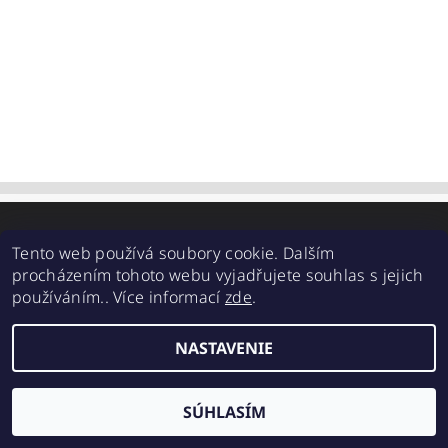
2026 ©
SUPER ŘEMÍNKY
, všetky práva vyhradené
Tento web používá soubory cookie. Dalším
procházením tohoto webu vyjadřujete souhlas s jejich
Vytvoril Shoptet
používáním.. Více informací
zde
.
NASTAVENIE
SÚHLASÍM