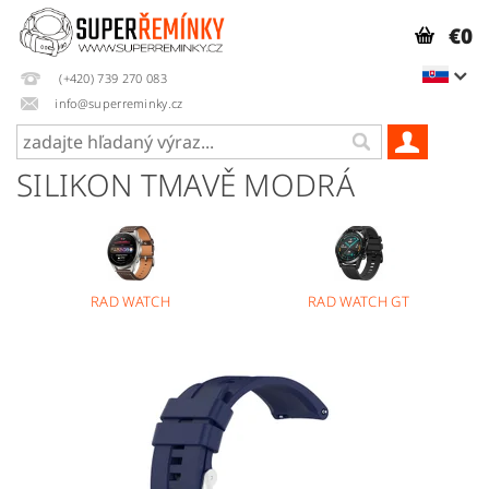
€0
(+420) 739 270 083
info@superreminky.cz
SILIKON TMAVĚ MODRÁ
RAD WATCH
RAD WATCH GT