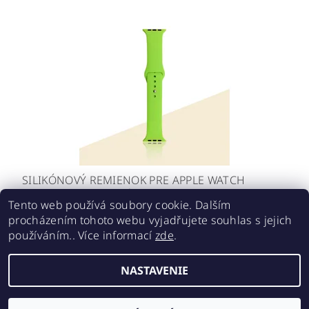
SILIKÓNOVÝ REMIENOK PRE APPLE WATCH
42/44/45MM ZELENÝ
Tento web používá soubory cookie. Dalším
€10,30
procházením tohoto webu vyjadřujete souhlas s jejich
DETAIL
používáním.. Více informací
zde
.
NASTAVENIE
2026 ©
SUPER ŘEMÍNKY
, všetky práva vyhradené