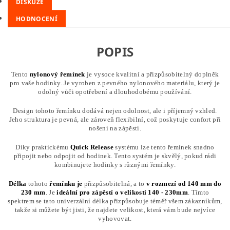
DISKUZE
HODNOCENÍ
POPIS
Tento
nylonový řemínek
je vysoce kvalitní a přizpůsobitelný doplněk
pro vaše hodinky. Je vyroben z pevného nylonového materiálu, který je
odolný vůči opotřebení a dlouhodobému používání.
Design tohoto řemínku dodává nejen odolnost, ale i příjemný vzhled.
Jeho struktura je pevná, ale zároveň flexibilní, což poskytuje confort při
nošení na zápěstí.
Díky praktickému
Quick Release
systému lze tento řemínek snadno
připojit nebo odpojit od hodinek. Tento systém je skvělý, pokud rádi
kombinujete hodinky s různými řemínky.
Délka
tohoto
řemínku
je
přizpůsobitelná, a to
v rozmezí od 140 mm do
230 mm
. Je
ideální pro zápěstí o velikosti 140 - 230mm
. Tímto
spektrem se tato univerzální délka přizpůsobuje téměř všem zákazníkům,
takže si můžete být jisti, že najdete velikost, která vám bude nejvíce
vyhovovat.