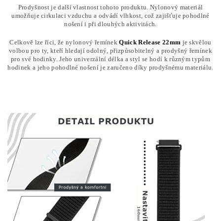
Prodyšnost je další vlastnost tohoto produktu. Nylonový materiál
umožňuje cirkulaci vzduchu a odvádí vlhkost, což zajišťuje pohodlné
nošení i při dlouhých aktivitách.
Celkově lze říci, že nylonový řemínek
Quick Release 22mm
je skvělou
volbou pro ty, kteří hledají odolný, přizpůsobitelný a prodyšný řemínek
pro své hodinky. Jeho univerzální délka a styl se hodí k různým typům
hodinek a jeho pohodlné nošení je zaručeno díky prodyšnému materiálu.