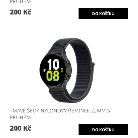
PRUHEM
200 Kč
TMAVĚ ŠEDÝ NYLONOVÝ ŘEMÍNEK 22MM S
PRUHEM
200 Kč