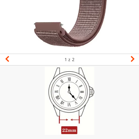
1
z 2