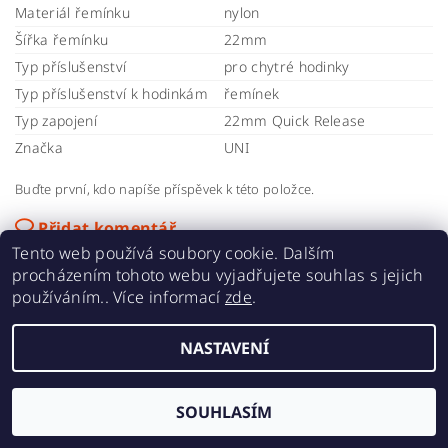
Materiál řemínku
nylon
Šířka řemínku
22mm
Typ příslušenství
pro chytré hodinky
Typ příslušenství k hodinkám
řemínek
Typ zapojení
22mm Quick Release
Značka
UNI
Buďte první, kdo napíše příspěvek k této položce.
Přidat komentář
Buďte první, kdo napíše příspěvek k této položce.
Tento web používá soubory cookie. Dalším
procházením tohoto webu vyjadřujete souhlas s jejich
Přidat hodnocení
používáním.. Více informací
zde
.
NASTAVENÍ
SOUHLASÍM
2026 ©
SUPER ŘEMÍNKY
, všechna práva vyhrazena