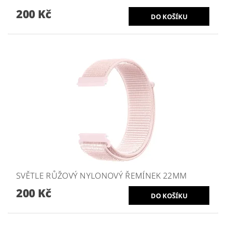
200 Kč
SVĚTLE RŮŽOVÝ NYLONOVÝ ŘEMÍNEK 22MM
200 Kč