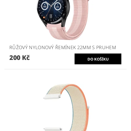
RŮŽOVÝ NYLONOVÝ ŘEMÍNEK 22MM S PRUHEM
200 Kč