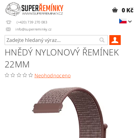
0 Kč
(+420) 739 270 083
info@superreminky.cz
HNĚDÝ NYLONOVÝ ŘEMÍNEK
22MM
Neohodnoceno