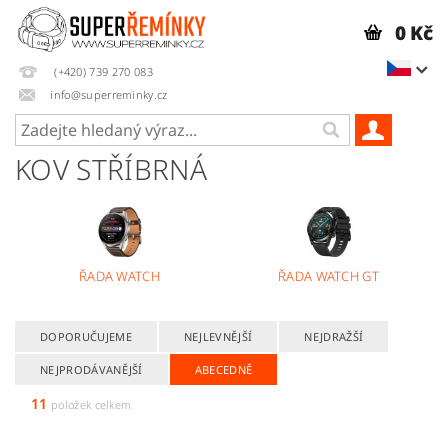
0 Kč
(+420) 739 270 083
info@superreminky.cz
KOV STŘÍBRNÁ
ŘADA WATCH
ŘADA WATCH GT
DOPORUČUJEME
NEJLEVNĚJŠÍ
NEJDRAŽŠÍ
NEJPRODÁVANĚJŠÍ
ABECEDNĚ
11
položek celkem