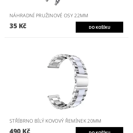
NÁHRADNÍ PRUŽINOVÉ OSY 22MM
35 Kč
STŘÍBRNO BÍLÝ KOVOVÝ ŘEMÍNEK 20MM
490 Kč