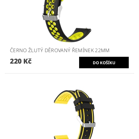
ČERNO ŽLUTÝ DĚROVANÝ ŘEMÍNEK 22MM
220 Kč