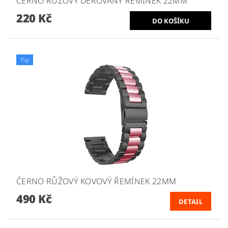
ČERNO RŮŽOVÝ DĚROVANÝ ŘEMÍNEK 22MM
220 Kč
Tip
ČERNO RŮŽOVÝ KOVOVÝ ŘEMÍNEK 22MM
490 Kč
DETAIL