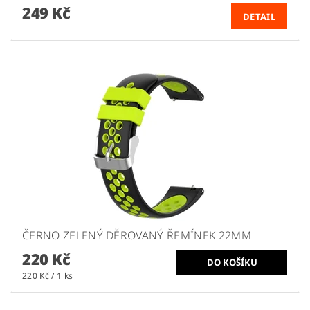
249 Kč
DETAIL
ČERNO ZELENÝ DĚROVANÝ ŘEMÍNEK 22MM
220 Kč
220 Kč / 1 ks