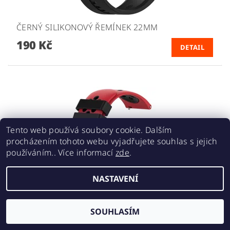
ČERNÝ SILIKONOVÝ ŘEMÍNEK 22MM
190 Kč
DETAIL
Tento web používá soubory cookie. Dalším
procházením tohoto webu vyjadřujete souhlas s jejich
používáním.. Více informací
zde
.
NASTAVENÍ
ČERVENO ČERNÝ DĚROVANÝ ŘEMÍNEK 22MM
SOUHLASÍM
220 Kč