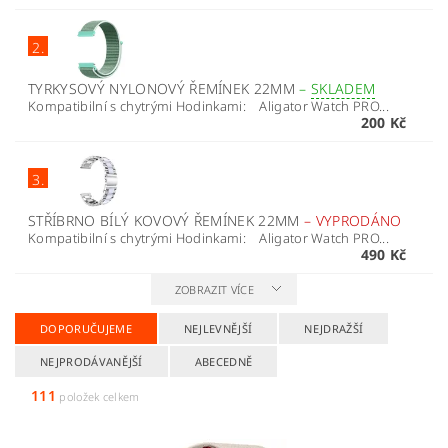
2.
TYRKYSOVÝ NYLONOVÝ ŘEMÍNEK 22MM
–
SKLADEM
Kompatibilní s chytrými Hodinkami: Aligator Watch PRO...
200 Kč
3.
STŘÍBRNO BÍLÝ KOVOVÝ ŘEMÍNEK 22MM
–
VYPRODÁNO
Kompatibilní s chytrými Hodinkami: Aligator Watch PRO...
490 Kč
ZOBRAZIT VÍCE
DOPORUČUJEME
NEJLEVNĚJŠÍ
NEJDRAŽŠÍ
NEJPRODÁVANĚJŠÍ
ABECEDNĚ
111
položek celkem