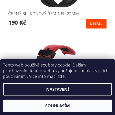
ČERNÝ SILIKONOVÝ ŘEMÍNEK 22MM
190 Kč
DETAIL
Tento web používá soubory cookie. Dalším
procházením tohoto webu vyjadřujete souhlas s jejich
používáním.. Více informací
zde
.
NASTAVENÍ
ČERVENO ČERNÝ DĚROVANÝ ŘEMÍNEK 22MM
SOUHLASÍM
220 Kč