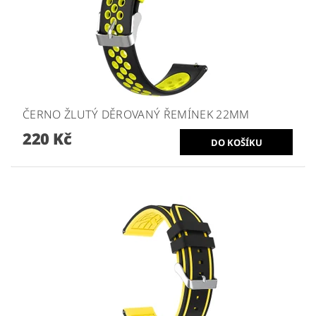
ČERNO ŽLUTÝ DĚROVANÝ ŘEMÍNEK 22MM
220 Kč