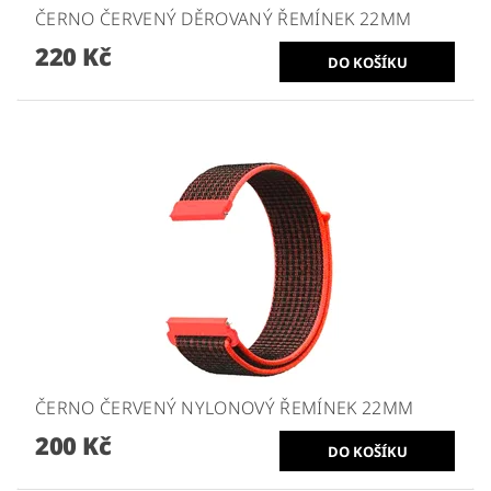
ČERNO ČERVENÝ DĚROVANÝ ŘEMÍNEK 22MM
220 Kč
ČERNO ČERVENÝ NYLONOVÝ ŘEMÍNEK 22MM
200 Kč