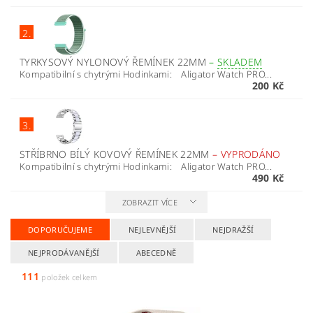
2.
TYRKYSOVÝ NYLONOVÝ ŘEMÍNEK 22MM
–
SKLADEM
Kompatibilní s chytrými Hodinkami: Aligator Watch PRO...
200 Kč
3.
STŘÍBRNO BÍLÝ KOVOVÝ ŘEMÍNEK 22MM
–
VYPRODÁNO
Kompatibilní s chytrými Hodinkami: Aligator Watch PRO...
490 Kč
ZOBRAZIT VÍCE
DOPORUČUJEME
NEJLEVNĚJŠÍ
NEJDRAŽŠÍ
NEJPRODÁVANĚJŠÍ
ABECEDNĚ
111
položek celkem