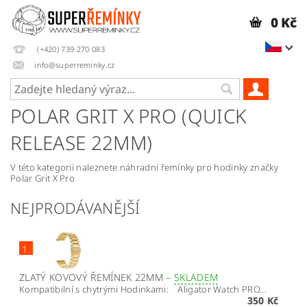
0 Kč
(+420) 739 270 083
info@superreminky.cz
POLAR GRIT X PRO (QUICK
RELEASE 22MM)
V této kategorii naleznete náhradní řemínky pro hodinky značky
Polar Grit X Pro
NEJPRODÁVANĚJŠÍ
1.
ZLATÝ KOVOVÝ ŘEMÍNEK 22MM
–
SKLADEM
Kompatibilní s chytrými Hodinkami: Aligator Watch PRO...
350 Kč