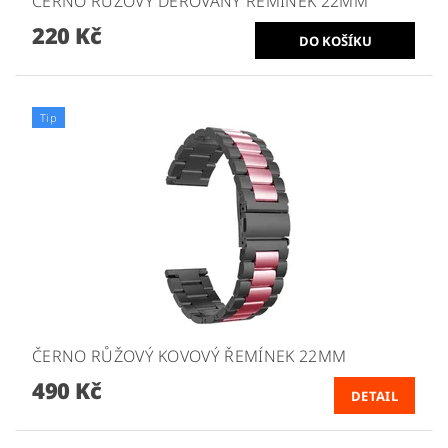
ČERNO RŮŽOVÝ DĚROVANÝ ŘEMÍNEK 22MM
220 Kč
Tip
ČERNO RŮŽOVÝ KOVOVÝ ŘEMÍNEK 22MM
490 Kč
DETAIL