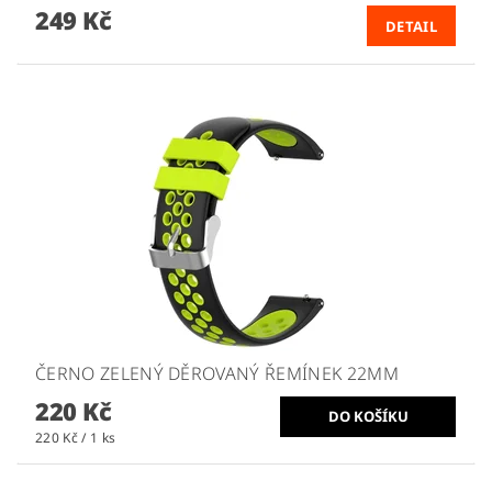
249 Kč
DETAIL
ČERNO ZELENÝ DĚROVANÝ ŘEMÍNEK 22MM
220 Kč
220 Kč / 1 ks