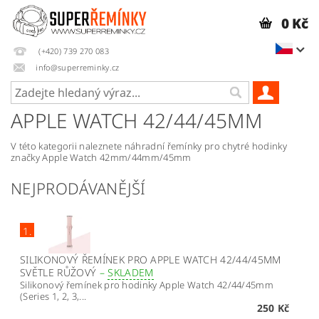
0 Kč
(+420) 739 270 083
info@superreminky.cz
APPLE WATCH 42/44/45MM
V této kategorii naleznete náhradní řemínky pro chytré hodinky
značky Apple Watch 42mm/44mm/45mm
NEJPRODÁVANĚJŠÍ
1.
SILIKONOVÝ ŘEMÍNEK PRO APPLE WATCH 42/44/45MM
SVĚTLE RŮŽOVÝ
–
SKLADEM
Silikonový řemínek pro hodinky Apple Watch 42/44/45mm
(Series 1, 2, 3,...
250 Kč