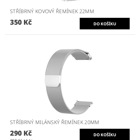
STŘÍBRNÝ KOVOVÝ ŘEMÍNEK 22MM
350 Kč
STŘÍBRNÝ MILÁNSKÝ ŘEMÍNEK 20MM
290 Kč