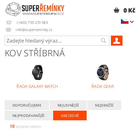
0 Kč
(+420) 739 270 083
info@superreminky.cz
KOV STŘÍBRNÁ
ŘADA GALAXY WATCH
ŘADA GEAR
DOPORUČUJEME
NEJLEVNĚJŠÍ
NEJDRAŽŠÍ
NEJPRODÁVANĚJŠÍ
ABECEDNĚ
10
položek celkem