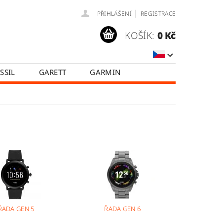
|
PŘIHLÁŠENÍ
REGISTRACE
KOŠÍK:
0 Kč
SSIL
GARETT
GARMIN
SAMSUNG
TICWATCH
A
HODNOCENÍ OBCHODU
ŘADA GEN 5
ŘADA GEN 6