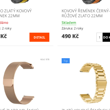
O ZLATÝ KOVOVÝ
KOVOVÝ ŘEMÍNEK ČERNÝ
NEK 22MM
RŮŽOVÉ ZLATO 22MM
odáno
Skladem
: 2 roky
Záruka: 2 roky
 Kč
490 Kč
DETAIL
Kód:
978
Tip