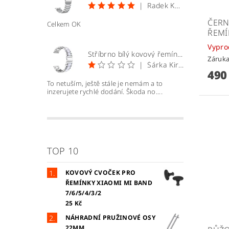
|
Radek Kopecký
ČERN
Celkem OK
ŘEMÍ
Vypr
Stříbrno bílý kovový řemínek 22mm
Záruka
|
Šárka Kirchnerová
490
To netuším, ještě stále je nemám a to
inzerujete rychlé dodání. Škoda no....
TOP 10
KOVOVÝ CVOČEK PRO
ŘEMÍNKY XIAOMI MI BAND
7/6/5/4/3/2
25 Kč
NÁHRADNÍ PRUŽINOVÉ OSY
22MM