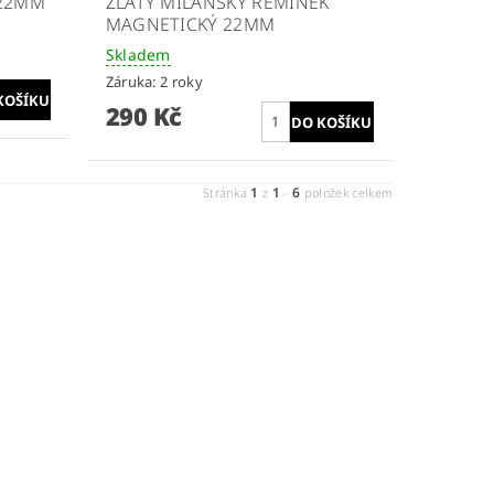
 22MM
ZLATÝ MILÁNSKÝ ŘEMÍNEK
MAGNETICKÝ 22MM
Skladem
Záruka: 2 roky
290 Kč
1
1
6
Stránka
z
-
položek celkem