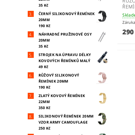
RŮŽO
35 Kč
ŘEMÍ
ČERNÝ SILIKONOVÝ ŘEMÍNEK
Skla
20MM
Záruka
190 Kč
290
NÁHRADNÍ PRUŽINOVÉ OSY
20MM
35 Kč
STROJEK NA ÚPRAVU DÉLKY
KOVOVÝCH ŘEMÍNKŮ MALÝ
49 Kč
RŮŽOVÝ SILIKONOVÝ
ŘEMÍNEK 20MM
190 Kč
ZLATÝ KOVOVÝ ŘEMÍNEK
22MM
350 Kč
SILIKONOVÝ ŘEMÍNEK 20MM
VZOR ARMY CAMOUFLAGE
250 Kč