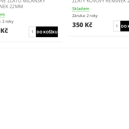
VÉ ZLATO MILÁNSKÝ
ZLATÝ KOVOVÝ ŘEMÍNEK
NEK 22MM
Skladem
dem
Záruka: 2 roky
: 2 roky
350 Kč
 Kč