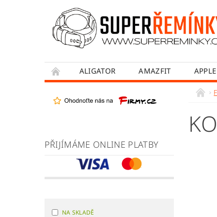
ALIGATOR
AMAZFIT
APPLE
HONOR
HUAWEI
MADVELL
F
WITHINGS
WOWME
XIAOMI
KO
OBCHODNÍ PODMÍNKY
JAK NAKUPOVA
PŘIJÍMÁME ONLINE PLATBY
NA SKLADĚ