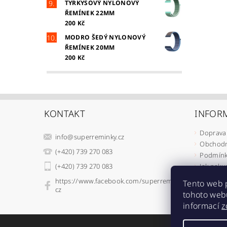
TYRKYSOVÝ NYLONOVÝ
ŘEMÍNEK 22MM
200 Kč
MODRO ŠEDÝ NYLONOVÝ
ŘEMÍNEK 20MM
200 Kč
KONTAKT
INFOR
Doprava 
info
@
superreminky.cz
Obchodn
(+420) 739 270 083
Podmínk
(+420) 739 270 083
Jak naku
Jak rekl
https://www.facebook.com/superreminky.
Tento web 
Jak odst
cz
tohoto webu
Moje ob
informací
z