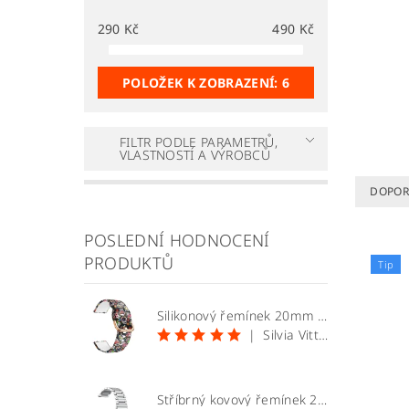
290
Kč
490
Kč
POLOŽEK K ZOBRAZENÍ:
6
FILTR PODLE PARAMETRŮ,
VLASTNOSTÍ A VÝROBCŮ
DOPOR
POSLEDNÍ HODNOCENÍ
PRODUKTŮ
Tip
Silikonový řemínek 20mm vzor lebky
|
Silvia Vittekova
Stříbrný kovový řemínek 20mm