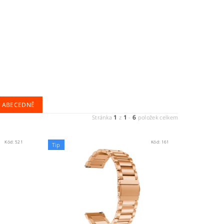
ABECEDNĚ
1
1
6
Stránka
z
-
položek celkem
Kód:
521
Kód:
161
Tip