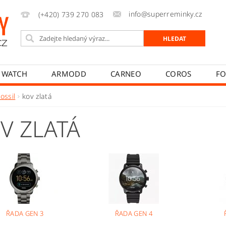
info@superreminky.cz
(+420) 739 270 083
 WATCH
ARMODD
CARNEO
COROS
FO
MYKRONOZ
NEOGO
POLAR
REALME
ossil
kov zlatá
PŘÍSLUŠENSTVÍ
NAPIŠTE NÁM
MOJE OBJEDNÁVK
V ZLATÁ
T
JAK REKLAMOVAT
JAK ODSTOUPIT OD SMLOUVY
ŘADA GEN 3
ŘADA GEN 4