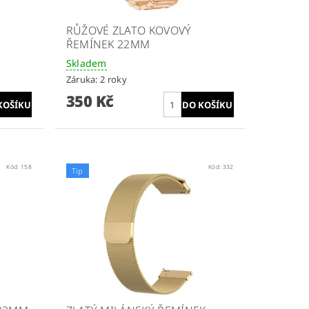
-
RŮŽOVÉ ZLATO KOVOVÝ
ŘEMÍNEK 22MM
Skladem
Záruka: 2 roky
350 Kč
Kód:
158
Kód:
332
Tip