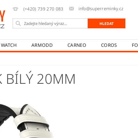
info@superreminky.cz
(+420) 739 270 083
 WATCH
ARMODD
CARNEO
COROS
FO
MYKRONOZ
NEOGO
POLAR
REALME
PŘÍSLUŠENSTVÍ
NAPIŠTE NÁM
MOJE OBJEDNÁVK
 BÍLÝ 20MM
T
JAK REKLAMOVAT
JAK ODSTOUPIT OD SMLOUVY