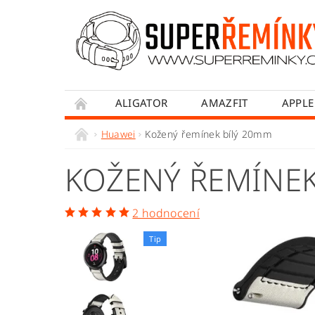
ALIGATOR
AMAZFIT
APPLE
HONOR
HUAWEI
MADVELL
Huawei
Kožený řemínek bílý 20mm
WITHINGS
WOWME
XIAOMI
KOŽENÝ ŘEMÍNEK
OBCHODNÍ PODMÍNKY
JAK NAKUPOVA
2 hodnocení
Tip