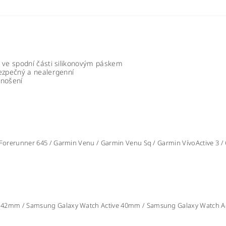
é ve spodní části silikonovým páskem
bezpečný a nealergenní
 nošení
orerunner 645 / Garmin Venu / Garmin Venu Sq / Garmin VívoActive 3 
42mm / Samsung Galaxy Watch Active 40mm / Samsung Galaxy Watch Ac