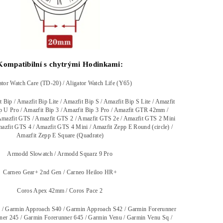
Kompatibilní s chytrými Hodinkami:
ator Watch Care (TD-20) / Aligator Watch Life (Y65)
 Bip / Amazfit Bip Lite / Amazfit Bip S / Amazfit Bip S Lite / Amazfit
p U Pro / Amazfit Bip 3 / Amazfit Bip 3 Pro / Amazfit GTR 42mm /
mazfit GTS / Amazfit GTS 2 / Amazfit GTS 2e / Amazfit GTS 2 Mini
azfit GTS 4 / Amazfit GTS 4 Mini / Amazfit Zepp E Round (circle) /
Amazfit Zepp E Square (Quadrate)
Armodd Slowatch / Armodd Squarz 9 Pro
Carneo Gear+ 2nd Gen / Carneo Heiloo HR+
Coros Apex 42mm / Coros Pace 2
/ Garmin Approach S40 / Garmin Approach S42 / Garmin Forerunner
er 245 / Garmin Forerunner 645 / Garmin Venu / Garmin Venu Sq /