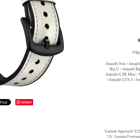
Alig
Amazfit Neo / Amazfit
Bip U / Amazfit Bi
Amazfit GTR Mini / A
/ Amazfit GTS 3 / Am
Uložit
Garmin Approach S12 
55/ Garmin Forerunn