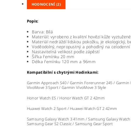
HODNOCENÍ (2)
Popis:
Barva: Bílá
Materiál: vyrobeno z kvalitní hovězí kůže vyztužen
Materiál nedráždí lidskou pokožku, je ekologický, 
Voděodolný, nepropustný a pohodlný na celodenní
Nastavitelná velikost podle zápěstí
Šířka řemínku 20 mm
Délka řemínku 120 mm a 96mm
Kompatibilní s chytrými Hodinkami:
Garmin Approach S40 / Garmin Forerunner 245 / Garmin F
VívoMove 3 Sport / Garmin VívoMove 3 Style
Honor Watch ES / Honor Watch GT 2 42mm
Huawei Watch 2 Sport / Huawei Watch GT 2 42mm
Samsung Galaxy Watch 3 41mm / Samsung Galaxy Watch 
Samsung Gear S2 Classic / Samsung Gear Sport