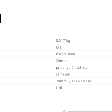
0.017 kg
bílá
kůže/silikon
20mm
pro chytré hodinky
řemínek
20mm Quick Release
UNI