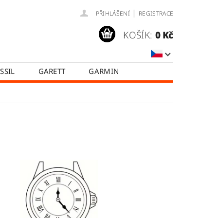
|
PŘIHLÁŠENÍ
REGISTRACE
KOŠÍK:
0 Kč
SSIL
GARETT
GARMIN
SAMSUNG
TICWATCH
A
HODNOCENÍ OBCHODU