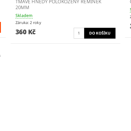
TMAVĚ HNĚDÝ POLOKOŽENÝ ŘEMÍNEK
20MM
Skladem
Záruka: 2 roky
360 Kč
5