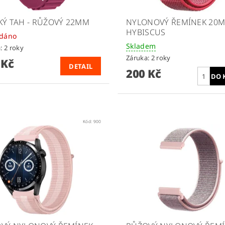
KÝ TAH - RŮŽOVÝ 22MM
NYLONOVÝ ŘEMÍNEK 20
HYBISCUS
odáno
Skladem
: 2 roky
Záruka: 2 roky
 Kč
DETAIL
200 Kč
Kód:
900