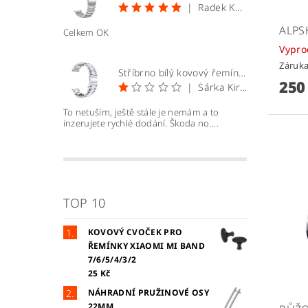
|
Radek Kopecký
ALPS
Celkem OK
Vypr
Záruka
Stříbrno bílý kovový řemínek 22mm
250
|
Šárka Kirchnerová
To netuším, ještě stále je nemám a to
inzerujete rychlé dodání. Škoda no....
TOP 10
KOVOVÝ CVOČEK PRO
ŘEMÍNKY XIAOMI MI BAND
7/6/5/4/3/2
25 Kč
NÁHRADNÍ PRUŽINOVÉ OSY
22MM