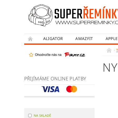
ALIGATOR
AMAZFIT
APPLE
HONOR
HUAWEI
MADVELL
WITHINGS
WOWME
XIAOMI
NY
OBCHODNÍ PODMÍNKY
JAK NAKUPOVA
PŘIJÍMÁME ONLINE PLATBY
NA SKLADĚ