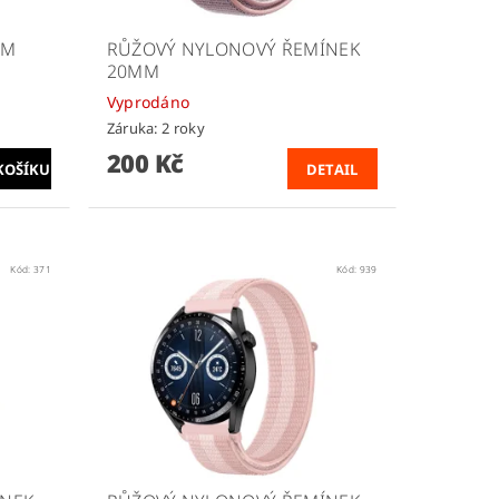
MM
RŮŽOVÝ NYLONOVÝ ŘEMÍNEK
20MM
Vyprodáno
Záruka: 2 roky
200 Kč
DETAIL
Kód:
371
Kód:
939