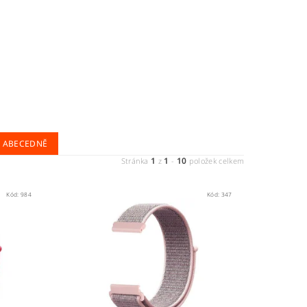
ABECEDNĚ
1
1
10
Stránka
z
-
položek celkem
Kód:
984
Kód:
347