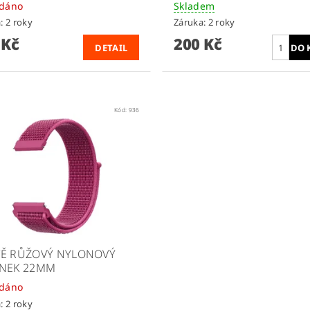
odáno
Skladem
: 2 roky
Záruka: 2 roky
 Kč
200 Kč
DETAIL
Kód:
936
Ě RŮŽOVÝ NYLONOVÝ
NEK 22MM
odáno
: 2 roky