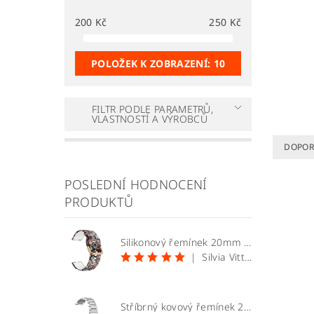
200
Kč
250
Kč
POLOŽEK K ZOBRAZENÍ:
10
FILTR PODLE PARAMETRŮ,
VLASTNOSTÍ A VÝROBCŮ
DOPOR
POSLEDNÍ HODNOCENÍ
PRODUKTŮ
Silikonový řemínek 20mm vzor lebky
|
Silvia Vittekova
Stříbrný kovový řemínek 20mm