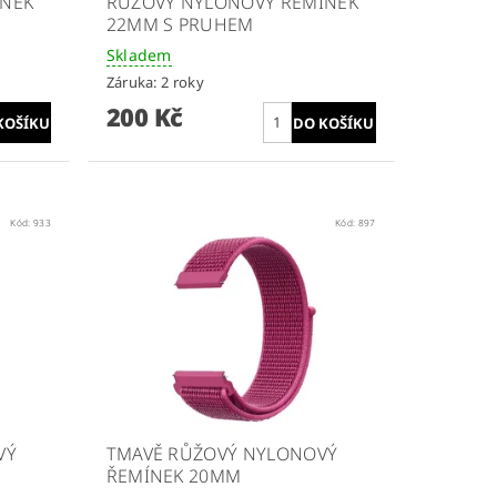
ÍNEK
RŮŽOVÝ NYLONOVÝ ŘEMÍNEK
22MM S PRUHEM
Skladem
Záruka: 2 roky
200 Kč
Kód:
933
Kód:
897
VÝ
TMAVĚ RŮŽOVÝ NYLONOVÝ
ŘEMÍNEK 20MM