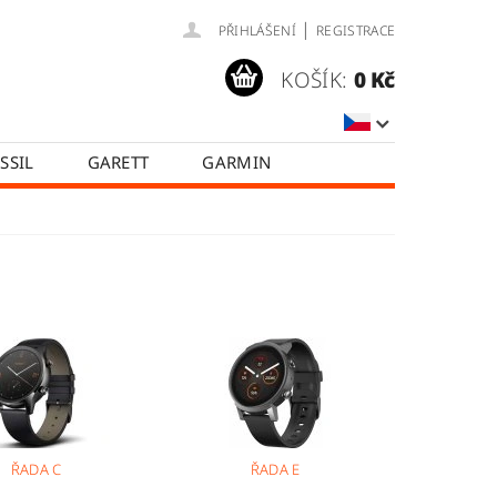
|
PŘIHLÁŠENÍ
REGISTRACE
KOŠÍK:
0 Kč
SSIL
GARETT
GARMIN
SAMSUNG
TICWATCH
A
HODNOCENÍ OBCHODU
ŘADA C
ŘADA E