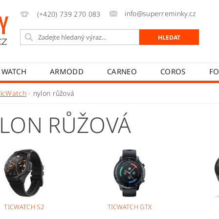
info@superreminky.cz
(+420) 739 270 083
 WATCH
ARMODD
CARNEO
COROS
FO
MYKRONOZ
NEOGO
POLAR
REALME
TicWatch
nylon růžová
PŘÍSLUŠENSTVÍ
NAPIŠTE NÁM
MOJE OBJEDNÁVK
LON RŮŽOVÁ
T
JAK REKLAMOVAT
JAK ODSTOUPIT OD SMLOUVY
TICWATCH S2
TICWATCH GTX