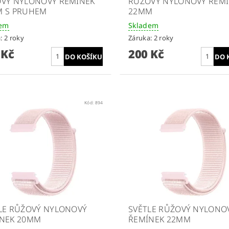
VÝ NYLONOVÝ ŘEMÍNEK
RŮŽOVÝ NYLONOVÝ ŘEM
 S PRUHEM
22MM
dem
Skladem
: 2 roky
Záruka: 2 roky
 Kč
200 Kč
Kód:
894
LE RŮŽOVÝ NYLONOVÝ
SVĚTLE RŮŽOVÝ NYLONO
NEK 20MM
ŘEMÍNEK 22MM