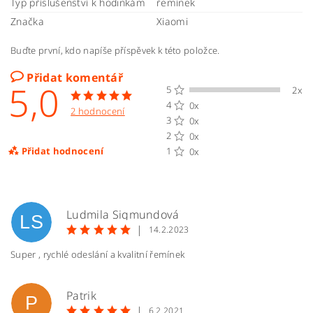
Typ příslušenství k hodinkám
řemínek
Značka
Xiaomi
Buďte první, kdo napíše příspěvek k této položce.
Přidat komentář
5,0
5
2x
4
0x
2 hodnocení
3
0x
2
0x
Přidat hodnocení
1
0x
Ludmila Sigmundová
LS
|
14.2.2023
Super , rychlé odeslání a kvalitní řemínek
Patrik
P
|
6.2.2021