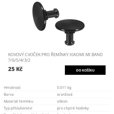
KOVOVÝ CVOČEK PRO ŘEMÍNKY XIAOMI MI BAND
7/6/5/4/3/2
25 Kč
Hmotnost
0.011 kg
Barva
oranžová
Materiál řemínku
silikon
Typ příslušenství
pro chytré hodinky