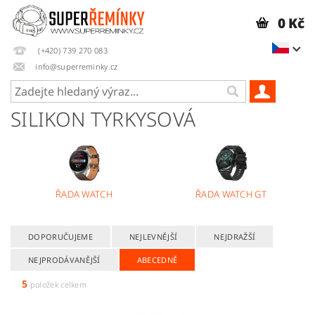
0 Kč
(+420) 739 270 083
info@superreminky.cz
SILIKON TYRKYSOVÁ
ŘADA WATCH
ŘADA WATCH GT
DOPORUČUJEME
NEJLEVNĚJŠÍ
NEJDRAŽŠÍ
NEJPRODÁVANĚJŠÍ
ABECEDNĚ
5
položek celkem