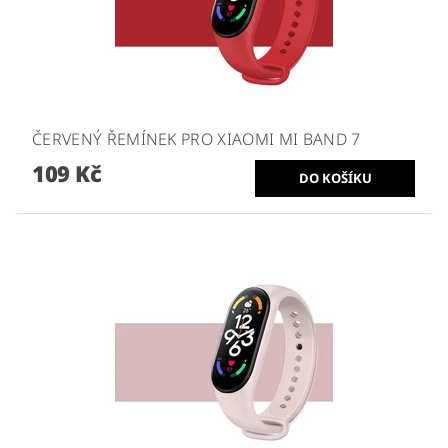
ČERVENÝ ŘEMÍNEK PRO XIAOMI MI BAND 7
109 Kč