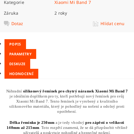
Kategorie
Xiaomi Mi Band 7
Záruka
2 roky
Dotaz
Hlídat cenu
POPIS
PARAMETRY
DISKUZE
HODNOCENÍ
Náhradní
silikonový řemínek pro chytrý náramek Xiaomi Mi Band 7
je ideálním doplňkem pro ty, kteří potřebují nový řemínek pro svůj
Xiaomi Mi Band 7. Tento řemínek je vyrobený z kvalitního
silikonového materiálu, který je pohodlný na nošení a odolný proti
opotřebení.
Délka řemínku je 250mm
a je tedy vhodný
pro zápěstí o velikosti
140mm až 215mm
. Toto rozpětí znamená, že se dá přizpůsobit většině
uživatelů a poskytuje pohodlné a bezpečné nošení.