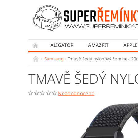
ALIGATOR
AMAZFIT
APPLE
HONOR
HUAWEI
MADVELL
Samsung
Tmavě šedý nylonový řemínek 2
WITHINGS
WOWME
XIAOMI
TMAVĚ ŠEDÝ NY
OBCHODNÍ PODMÍNKY
JAK NAKUPOVA
Neohodnoceno