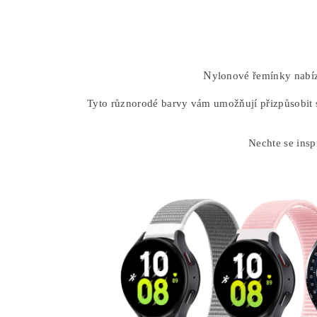
N
ylonové řemínky nabíz
Tyto různorodé barvy vám umožňují přizpůsobit s
Nechte se insp