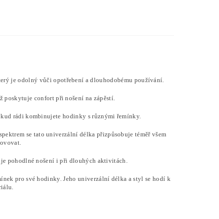
který je odolný vůči opotřebení a dlouhodobému používání.
ž poskytuje confort při nošení na zápěstí.
pokud rádi kombinujete hodinky s různými řemínky.
 spektrem se tato univerzální délka přizpůsobuje téměř všem
hovovat.
je pohodlné nošení i při dlouhých aktivitách.
ínek pro své hodinky. Jeho univerzální délka a styl se hodí k
iálu.