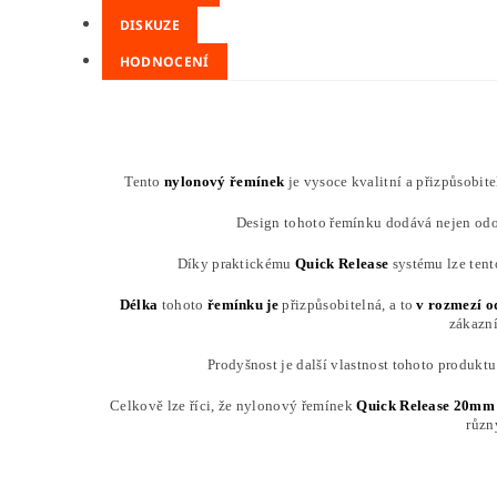
DISKUZE
HODNOCENÍ
Tento
nylonový řemínek
je vysoce kvalitní a přizpůsobit
Design tohoto řemínku dodává nejen odolno
Díky praktickému
Quick Release
systému lze tent
Délka
tohoto
řemínku
je
přizpůsobitelná, a to
v rozmezí 
zákazní
Prodyšnost je další vlastnost tohoto produkt
Celkově lze říci, že nylonový řemínek
Quick Release 20mm
různ