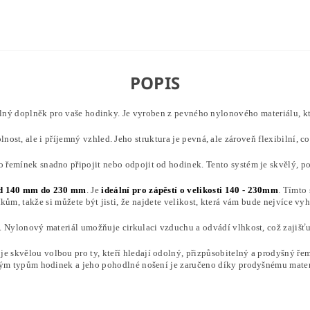
POPIS
elný doplněk pro vaše hodinky. Je vyroben z pevného nylonového materiálu, 
st, ale i příjemný vzhled. Jeho struktura je pevná, ale zároveň flexibilní, co
o řemínek snadno připojit nebo odpojit od hodinek. Tento systém je skvělý, 
od 140 mm do 230 mm
. Je
ideální pro zápěstí o velikosti 140 - 230mm
. Tímto
kům, takže si můžete být jisti, že najdete velikost, která vám bude nejvíce vy
u. Nylonový materiál umožňuje cirkulaci vzduchu a odvádí vlhkost, což zajišťu
je skvělou volbou pro ty, kteří hledají odolný, přizpůsobitelný a prodyšný řem
ým typům hodinek a jeho pohodlné nošení je zaručeno díky prodyšnému mater