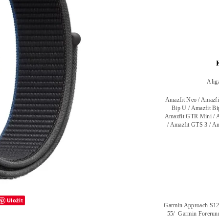
Alig
Amazfit Neo / Amazfit
Bip U / Amazfit Bi
Amazfit GTR Mini / A
/ Amazfit GTS 3 / Am
Uložit
Garmin Approach S12 
55/ Garmin Forerunn