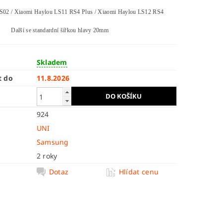
S02 / Xiaomi Haylou LS11 RS4 Plus / Xiaomi Haylou LS12 RS4
Další se standardní šířkou hlavy 20mm
Skladem
t do
11.8.2026
924
UNI
Samsung
2 roky
Dotaz
Hlídat cenu