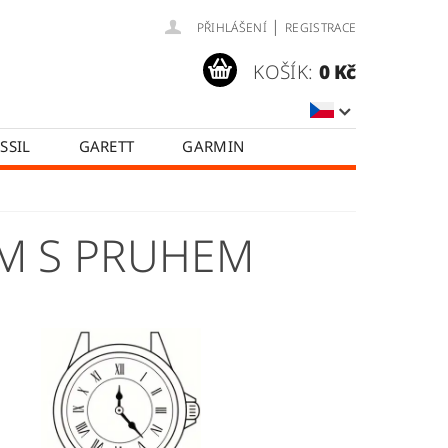
|
PŘIHLÁŠENÍ
REGISTRACE
KOŠÍK:
0 Kč
SSIL
GARETT
GARMIN
SAMSUNG
TICWATCH
A
HODNOCENÍ OBCHODU
M S PRUHEM