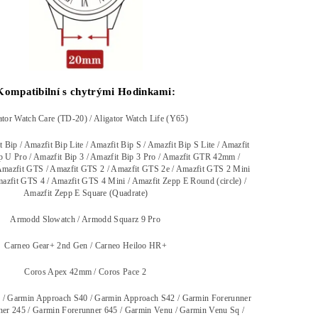
Kompatibilní s chytrými Hodinkami:
ator Watch Care (TD-20) / Aligator Watch Life (Y65)
 Bip / Amazfit Bip Lite / Amazfit Bip S / Amazfit Bip S Lite / Amazfit
p U Pro / Amazfit Bip 3 / Amazfit Bip 3 Pro / Amazfit GTR 42mm /
mazfit GTS / Amazfit GTS 2 / Amazfit GTS 2e / Amazfit GTS 2 Mini
azfit GTS 4 / Amazfit GTS 4 Mini / Amazfit Zepp E Round (circle) /
Amazfit Zepp E Square (Quadrate)
Armodd Slowatch / Armodd Squarz 9 Pro
Carneo Gear+ 2nd Gen / Carneo Heiloo HR+
Coros Apex 42mm / Coros Pace 2
/ Garmin Approach S40 / Garmin Approach S42 / Garmin Forerunner
er 245 / Garmin Forerunner 645 / Garmin Venu / Garmin Venu Sq /