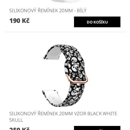
SILIKONOVÝ ŘEMÍNEK 20MM - BÍLÝ
190 Kč
SILIKONOVÝ ŘEMÍNEK 20MM VZOR BLACK WHITE
SKULL
250 Kč