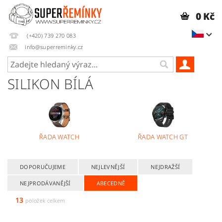
0 Kč
(+420) 739 270 083
info@superreminky.cz
SILIKON BÍLÁ
ŘADA WATCH
ŘADA WATCH GT
DOPORUČUJEME
NEJLEVNĚJŠÍ
NEJDRAŽŠÍ
NEJPRODÁVANĚJŠÍ
ABECEDNĚ
13
položek celkem