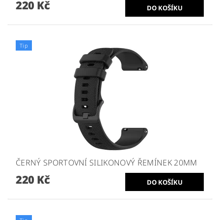
220 Kč
Tip
ČERNÝ SPORTOVNÍ SILIKONOVÝ ŘEMÍNEK 20MM
220 Kč