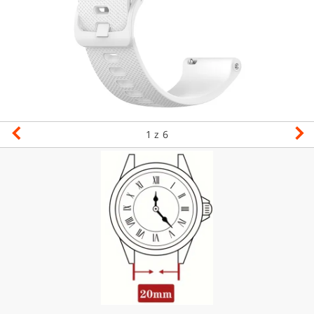
1
z 6