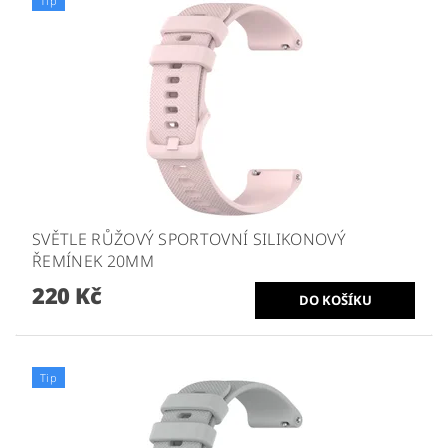
Tip
SVĚTLE RŮŽOVÝ SPORTOVNÍ SILIKONOVÝ
ŘEMÍNEK 20MM
220 Kč
Tip