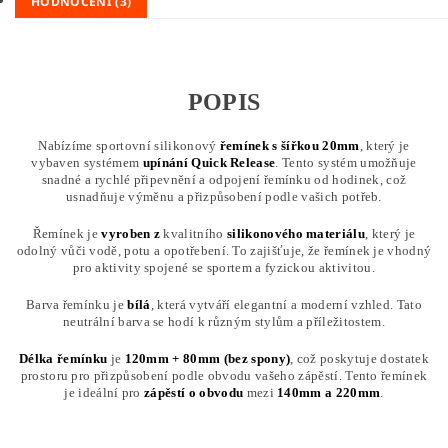
HODNOCENÍ (3)
POPIS
Nabízíme sportovní silikonový
řemínek s
šířkou 20mm
, který je
vybaven systémem
upínání
Quick Release
. Tento systém umožňuje
snadné a rychlé připevnění a odpojení řemínku od hodinek, což
usnadňuje výměnu a přizpůsobení podle vašich potřeb.
Řemínek je
vyroben z
kvalitního
silikonového
materiálu
, který je
odolný vůči vodě, potu a opotřebení. To zajišťuje, že řemínek je vhodný
pro aktivity spojené se sportem a fyzickou aktivitou.
Barva řemínku je
bílá
, která vytváří elegantní a moderní vzhled. Tato
neutrální barva se hodí k různým stylům a příležitostem.
Délka řemínku
je
120mm + 80mm (bez spony)
, což poskytuje dostatek
prostoru pro přizpůsobení podle obvodu vašeho zápěstí. Tento řemínek
je ideální pro
zápěstí o obvodu
mezi
140mm a 220mm
.