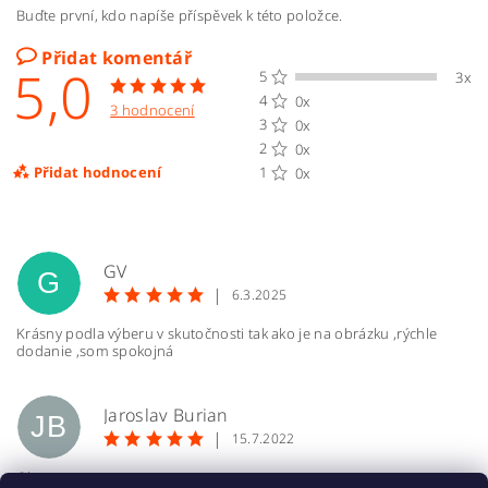
Buďte první, kdo napíše příspěvek k této položce.
Přidat komentář
5,0
5
3x
4
0x
3 hodnocení
3
0x
2
0x
Přidat hodnocení
1
0x
GV
G
|
6.3.2025
Krásny podla výberu v skutočnosti tak ako je na obrázku ,rýchle
dodanie ,som spokojná
Jaroslav Burian
JB
|
15.7.2022
Ok , super