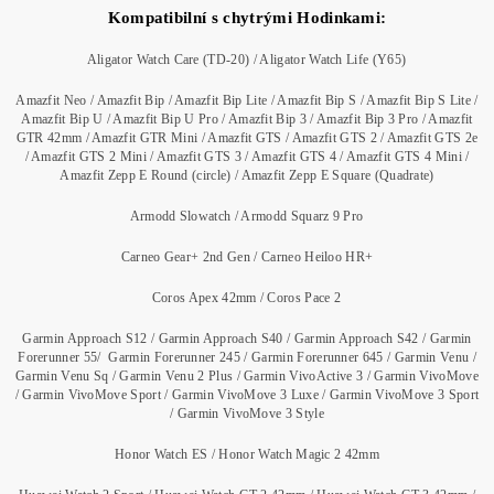
Kompatibilní s chytrými Hodinkami:
Aligator Watch Care (TD-20) / Aligator Watch Life (Y65)
Amazfit Neo / Amazfit Bip / Amazfit Bip Lite / Amazfit Bip S / Amazfit Bip S Lite /
Amazfit Bip U / Amazfit Bip U Pro / Amazfit Bip 3 / Amazfit Bip 3 Pro / Amazfit
GTR 42mm / Amazfit GTR Mini / Amazfit GTS / Amazfit GTS 2 / Amazfit GTS 2e
/ Amazfit GTS 2 Mini / Amazfit GTS 3 / Amazfit GTS 4 / Amazfit GTS 4 Mini /
Amazfit Zepp E Round (circle) / Amazfit Zepp E Square (Quadrate)
Armodd Slowatch / Armodd Squarz 9 Pro
Carneo Gear+ 2nd Gen / Carneo Heiloo HR+
Coros Apex 42mm / Coros Pace 2
Garmin Approach S12 / Garmin Approach S40 / Garmin Approach S42 / Garmin
Forerunner 55/ Garmin Forerunner 245 / Garmin Forerunner 645 / Garmin Venu /
Garmin Venu Sq / Garmin Venu 2 Plus / Garmin VivoActive 3 / Garmin VivoMove
/ Garmin VivoMove Sport / Garmin VivoMove 3 Luxe / Garmin VivoMove 3 Sport
/ Garmin VivoMove 3 Style
Honor Watch ES / Honor Watch Magic 2 42mm