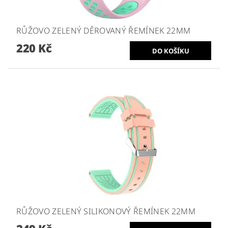
RŮŽOVO ZELENÝ DĚROVANÝ ŘEMÍNEK 22MM
220 Kč
RŮŽOVO ZELENÝ SILIKONOVÝ ŘEMÍNEK 22MM