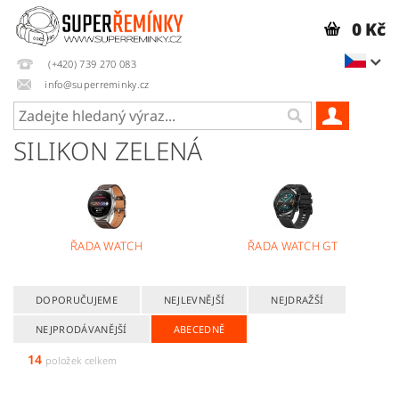
0 Kč
(+420) 739 270 083
info@superreminky.cz
SILIKON ZELENÁ
ŘADA WATCH
ŘADA WATCH GT
DOPORUČUJEME
NEJLEVNĚJŠÍ
NEJDRAŽŠÍ
NEJPRODÁVANĚJŠÍ
ABECEDNĚ
14
položek celkem