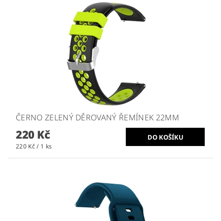
ČERNO ZELENÝ DĚROVANÝ ŘEMÍNEK 22MM
220 Kč
220 Kč / 1 ks