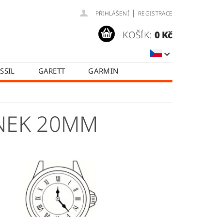
|
PŘIHLÁŠENÍ
REGISTRACE
KOŠÍK:
0 Kč
SSIL
GARETT
GARMIN
SAMSUNG
TICWATCH
A
HODNOCENÍ OBCHODU
ÍNEK 20MM