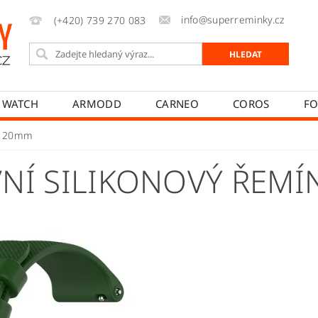
info@superreminky.cz
(+420) 739 270 083
 WATCH
ARMODD
CARNEO
COROS
FO
MYKRONOZ
NEOGO
POLAR
REALME
ek 20mm
PŘÍSLUŠENSTVÍ
NAPIŠTE NÁM
MOJE OBJEDNÁVK
NÍ SILIKONOVÝ ŘEM
T
JAK REKLAMOVAT
JAK ODSTOUPIT OD SMLOUVY