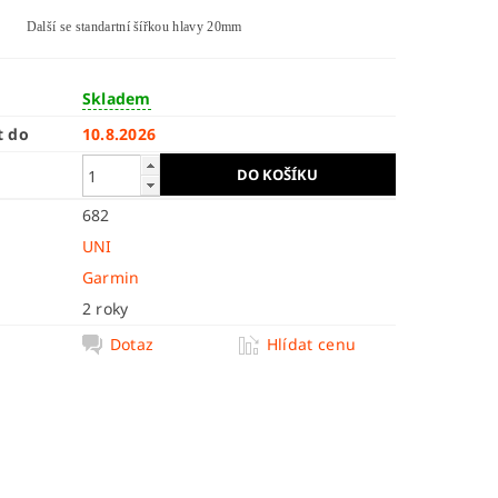
Další se standartní šířkou hlavy 20mm
Skladem
t do
10.8.2026
682
UNI
Garmin
2 roky
Dotaz
Hlídat cenu