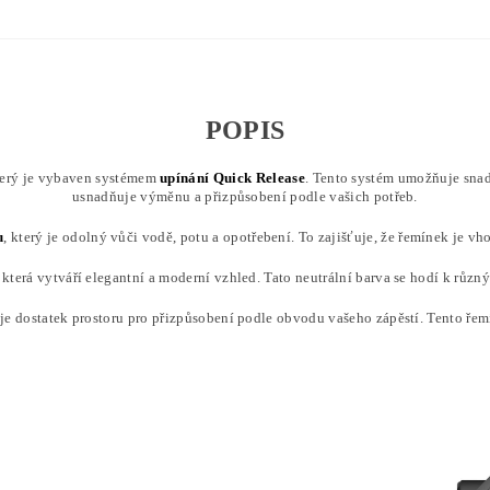
POPIS
terý je vybaven systémem
upínání
Quick Release
. Tento systém umožňuje snad
usnadňuje výměnu a přizpůsobení podle vašich potřeb.
u
, který je odolný vůči vodě, potu a opotřebení. To zajišťuje, že řemínek je vh
, která vytváří elegantní a moderní vzhled. Tato neutrální barva se hodí k různ
je dostatek prostoru pro přizpůsobení podle obvodu vašeho zápěstí. Tento řem