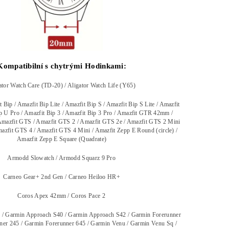
Kompatibilní s chytrými Hodinkami:
ator Watch Care (TD-20) / Aligator Watch Life (Y65)
 Bip / Amazfit Bip Lite / Amazfit Bip S / Amazfit Bip S Lite / Amazfit
p U Pro / Amazfit Bip 3 / Amazfit Bip 3 Pro / Amazfit GTR 42mm /
mazfit GTS / Amazfit GTS 2 / Amazfit GTS 2e / Amazfit GTS 2 Mini
azfit GTS 4 / Amazfit GTS 4 Mini / Amazfit Zepp E Round (circle) /
Amazfit Zepp E Square (Quadrate)
Armodd Slowatch / Armodd Squarz 9 Pro
Carneo Gear+ 2nd Gen / Carneo Heiloo HR+
Coros Apex 42mm / Coros Pace 2
/ Garmin Approach S40 / Garmin Approach S42 / Garmin Forerunner
er 245 / Garmin Forerunner 645 / Garmin Venu / Garmin Venu Sq /