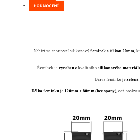
HODNOCENÍ
Nabízíme sportovní silikonový
řemínek s
šířkou 20mm
, k
Řemínek je
vyroben z
kvalitního
silikonového
materiál
Barva řemínku je
zelená
Délka řemínku
je
120mm + 80mm (bez spony)
, což poskytu