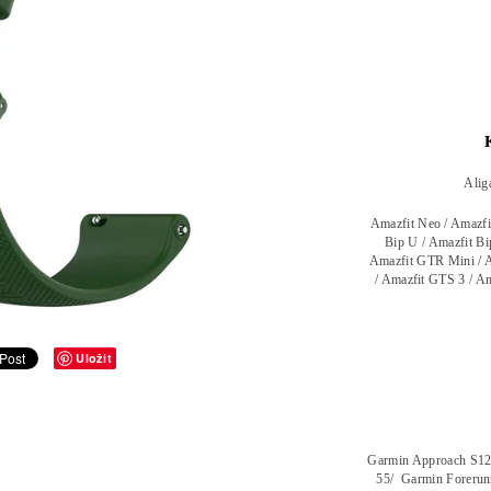
Alig
Amazfit Neo / Amazfit
Bip U / Amazfit Bi
Amazfit GTR Mini / A
/ Amazfit GTS 3 / Am
Uložit
Garmin Approach S12 
55/ Garmin Forerunn