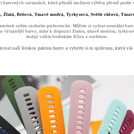
i barevných variantách, které přináší možnost výběru přesně podle v
á,
Žlutá,
Béžová,
Tmavě modrá,
Tyrkysová,
Světle růžová,
Tmavě
mínek vašim osobním preferencím. Můžete si vybrat neutrální barvy,
e výraznější barvy, máte k dispozici žlutou, tmavě modrou, tyrkyso
dodají vašim hodinkám šťávu a osobitost.
irovat naší širokou paletou barev a vyberte si tu správnou, která vás 