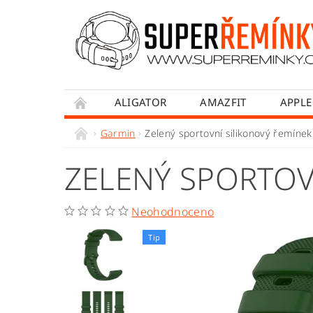
ALIGATOR
AMAZFIT
APPLE
HONOR
HUAWEI
MADVELL
Garmin
Zelený sportovní silikonový řemín
WITHINGS
WOWME
XIAOMI
ZELENÝ SPORTOV
OBCHODNÍ PODMÍNKY
JAK NAKUPOVA
Neohodnoceno
Tip