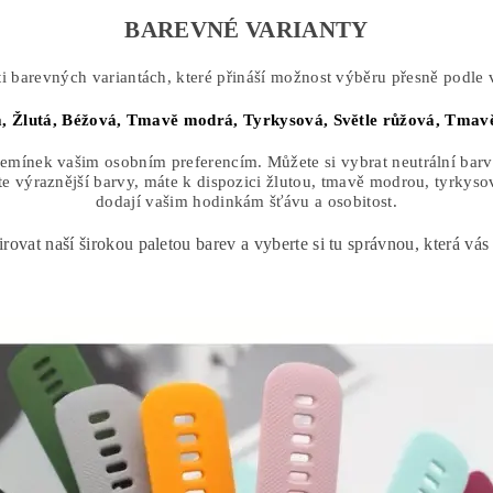
BAREVNÉ VARIANTY
i barevných variantách, které přináší možnost výběru přesně podle v
á,
Žlutá,
Béžová,
Tmavě modrá,
Tyrkysová,
Světle růžová,
Tmavě
mínek vašim osobním preferencím. Můžete si vybrat neutrální barvy,
e výraznější barvy, máte k dispozici žlutou, tmavě modrou, tyrkyso
dodají vašim hodinkám šťávu a osobitost.
irovat naší širokou paletou barev a vyberte si tu správnou, která vás 