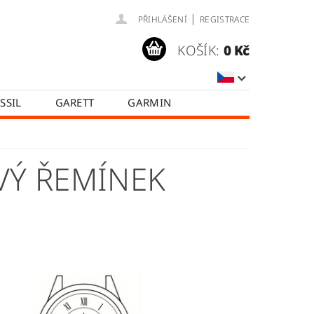
|
PŘIHLÁŠENÍ
REGISTRACE
KOŠÍK:
0 Kč
SSIL
GARETT
GARMIN
SAMSUNG
TICWATCH
A
HODNOCENÍ OBCHODU
VÝ ŘEMÍNEK