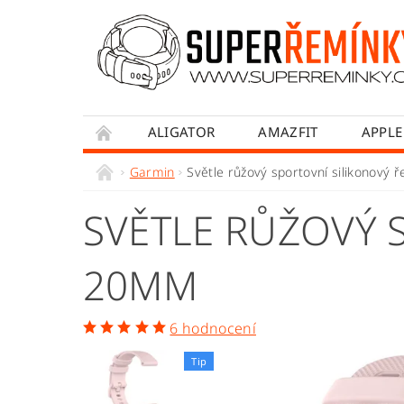
ALIGATOR
AMAZFIT
APPLE
HONOR
HUAWEI
MADVELL
Garmin
Světle růžový sportovní silikonový
WITHINGS
WOWME
XIAOMI
SVĚTLE RŮŽOVÝ 
OBCHODNÍ PODMÍNKY
JAK NAKUPOVA
20MM
6 hodnocení
Tip