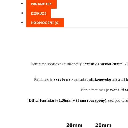
PARAMETRY
DISKUZE
HODNOCENÍ (6)
Nabízíme sportovní silikonový
řemínek s
šířkou 20mm
, k
Řemínek je
vyroben z
kvalitního
silikonového
materiál
Barva řemínku je
světle růž
Délka řemínku
je
120mm + 80mm (bez spony)
, což poskytu