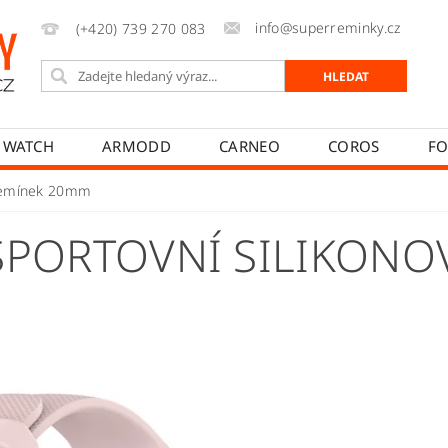
info@superreminky.cz
(+420) 739 270 083
 WATCH
ARMODD
CARNEO
COROS
FO
MYKRONOZ
NEOGO
POLAR
REALME
 řemínek 20mm
PŘÍSLUŠENSTVÍ
NAPIŠTE NÁM
MOJE OBJEDNÁVK
SPORTOVNÍ SILIKONO
T
JAK REKLAMOVAT
JAK ODSTOUPIT OD SMLOUVY