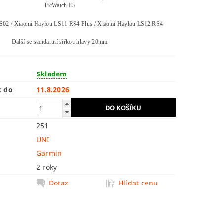
TicWatch E3
S02 / Xiaomi Haylou LS11 RS4 Plus / Xiaomi Haylou LS12 RS4
Další se standartní šířkou hlavy 20mm
Skladem
t do
11.8.2026
251
UNI
Garmin
2 roky
Dotaz
Hlídat cenu