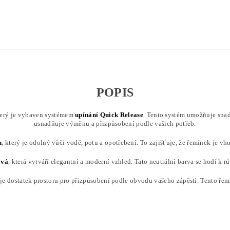
POPIS
terý je vybaven systémem
upínání
Quick Release
. Tento systém umožňuje snad
usnadňuje výměnu a přizpůsobení podle vašich potřeb.
u
, který je odolný vůči vodě, potu a opotřebení. To zajišťuje, že řemínek je vh
ová
, která vytváří elegantní a moderní vzhled. Tato neutrální barva se hodí k r
je dostatek prostoru pro přizpůsobení podle obvodu vašeho zápěstí. Tento řem