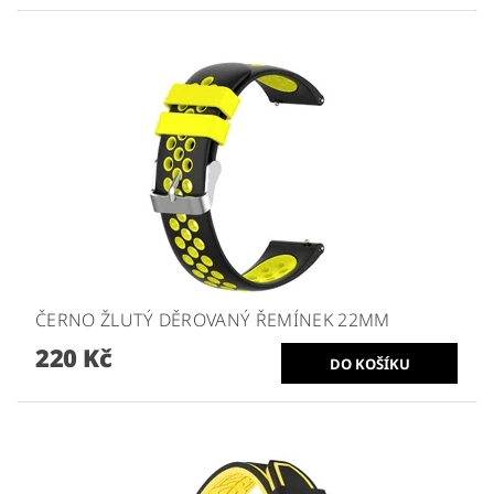
ČERNO ŽLUTÝ DĚROVANÝ ŘEMÍNEK 22MM
220 Kč