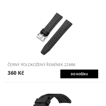
ČERNÝ POLOKOŽENÝ ŘEMÍNEK 22MM
360 Kč