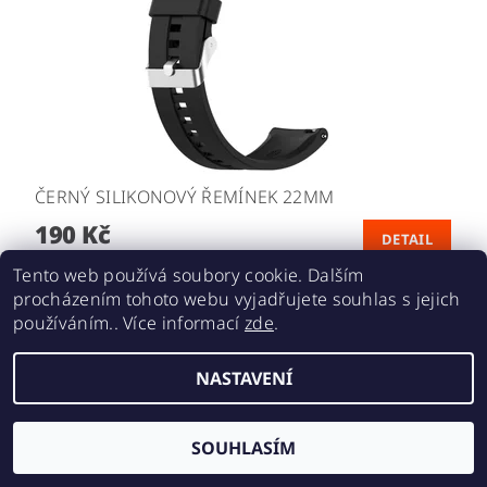
ČERNÝ SILIKONOVÝ ŘEMÍNEK 22MM
190 Kč
DETAIL
Tento web používá soubory cookie. Dalším
procházením tohoto webu vyjadřujete souhlas s jejich
používáním.. Více informací
zde
.
NASTAVENÍ
SOUHLASÍM