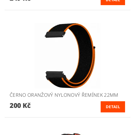
ČERNO ORANŽOVÝ NYLONOVÝ ŘEMÍNEK 22MM
200 Kč
DETAIL