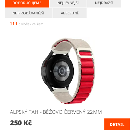
DOPORUČUJEME
NEJLEVNĚJŠÍ
NEJDRAŽŠÍ
NEJPRODÁVANĚJŠÍ
ABECEDNĚ
111
položek celkem
ALPSKÝ TAH - BÉŽOVO ČERVENÝ 22MM
250 Kč
DETAIL