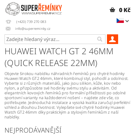
0 Kč
(+420) 739 270 083
info@superreminky.cz
HUAWEI WATCH GT 2 46MM
(QUICK RELEASE 22MM)
Objevte širokou nabídku náhradních řemínků pro chytré hodinky
Huawei Watch GT2 46mm, které kombinují styl, pohodlí a odolnost.
Vyberte si z různých materiálů, jako jsou silikon, kůže, kov nebo
nylon, a přizpůsobte své hodinky svému stylu a aktivitám. Od
elegantních kovových řemínků pro formální příležitosti po odolné
sportovní varianty na každodenní nošení – najdete zde vše, co
potřebujete. Jednoduchá instalace a vysoká kvalita zaručují perfektní
vzhled a dlouhou životnost. Vylepšete své chytré hodinky Huawei
Watch GT2 46mm díky praktickým a stylovým řemínkům z naší
nabídky.
NEJPRODÁVANĚJŠÍ