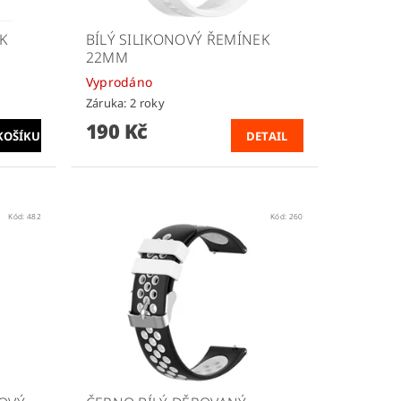
K
BÍLÝ SILIKONOVÝ ŘEMÍNEK
22MM
Vyprodáno
Záruka: 2 roky
190 Kč
DETAIL
Kód:
482
Kód:
260