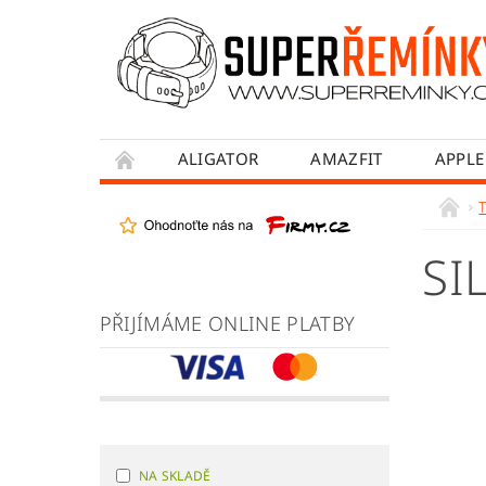
ALIGATOR
AMAZFIT
APPLE
HONOR
HUAWEI
MADVELL
WITHINGS
WOWME
XIAOMI
SI
OBCHODNÍ PODMÍNKY
JAK NAKUPOVA
PŘIJÍMÁME ONLINE PLATBY
NA SKLADĚ