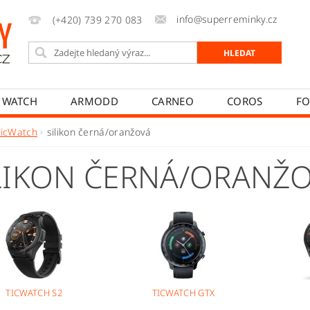
info@superreminky.cz
(+420) 739 270 083
 WATCH
ARMODD
CARNEO
COROS
FO
MYKRONOZ
NEOGO
POLAR
REALME
TicWatch
silikon černá/oranžová
PŘÍSLUŠENSTVÍ
NAPIŠTE NÁM
MOJE OBJEDNÁVK
LIKON ČERNÁ/ORANŽ
T
JAK REKLAMOVAT
JAK ODSTOUPIT OD SMLOUVY
TICWATCH S2
TICWATCH GTX