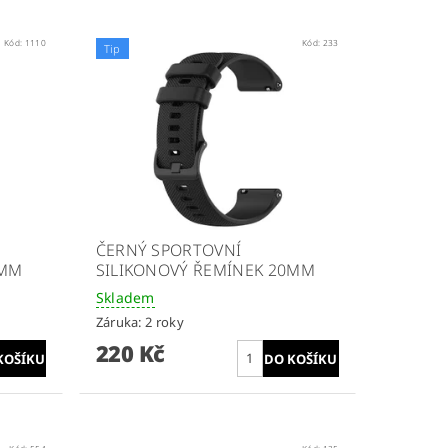
Kód:
1110
Kód:
233
Tip
ČERNÝ SPORTOVNÍ
8MM
SILIKONOVÝ ŘEMÍNEK 20MM
Skladem
Záruka: 2 roky
220 Kč