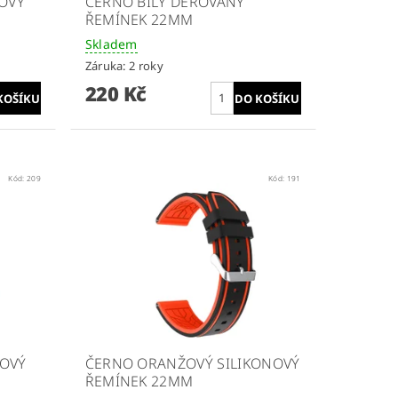
NOVÝ
ČERNO BÍLÝ DĚROVANÝ
ŘEMÍNEK 22MM
Skladem
Záruka: 2 roky
220 Kč
Kód:
209
Kód:
191
NOVÝ
ČERNO ORANŽOVÝ SILIKONOVÝ
ŘEMÍNEK 22MM