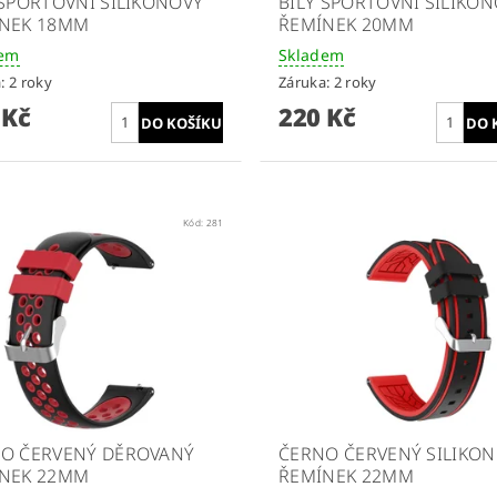
 SPORTOVNÍ SILIKONOVÝ
BÍLÝ SPORTOVNÍ SILIKO
NEK 18MM
ŘEMÍNEK 20MM
dem
Skladem
: 2 roky
Záruka: 2 roky
 Kč
220 Kč
Kód:
281
O ČERVENÝ DĚROVANÝ
ČERNO ČERVENÝ SILIKO
NEK 22MM
ŘEMÍNEK 22MM