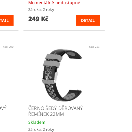
Momentálně nedostupné
Záruka: 2 roky
249 Kč
TAIL
DETAIL
Kód:
200
Kód:
263
OVÝ
ČERNO ŠEDÝ DĚROVANÝ
ŘEMÍNEK 22MM
Skladem
Záruka: 2 roky