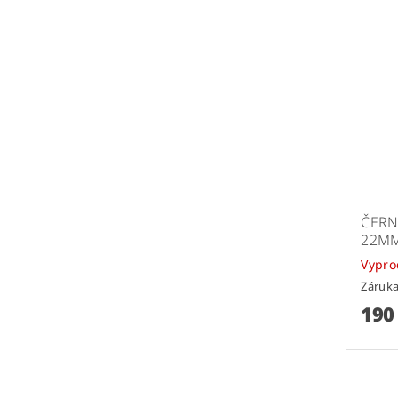
ČERN
22M
Vypr
Záruka
190