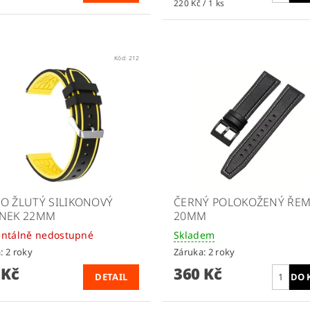
220 Kč / 1 ks
Kód:
212
O ŽLUTÝ SILIKONOVÝ
ČERNÝ POLOKOŽENÝ ŘEM
NEK 22MM
20MM
ntálně nedostupné
Skladem
: 2 roky
Záruka: 2 roky
 Kč
360 Kč
DETAIL