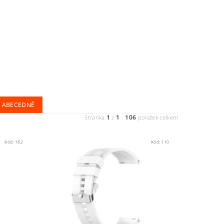
ABECEDNĚ
1
1
106
Stránka
z
-
položek celkem
Kód:
182
Kód:
110