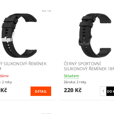
Kód:
104
Ý SILIKONOVÝ ŘEMÍNEK
ČERNÝ SPORTOVNÍ
M
SILIKONOVÝ ŘEMÍNEK 1
odáno
Skladem
: 2 roky
Záruka: 2 roky
 Kč
220 Kč
DETAIL