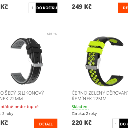
 Kč
249 Kč
DE
Kód:
197
O ŠEDÝ SILIKONOVÝ
ČERNO ZELENÝ DĚROVAN
NEK 22MM
ŘEMÍNEK 22MM
ntálně nedostupné
Skladem
: 2 roky
Záruka: 2 roky
 Kč
220 Kč
DETAIL