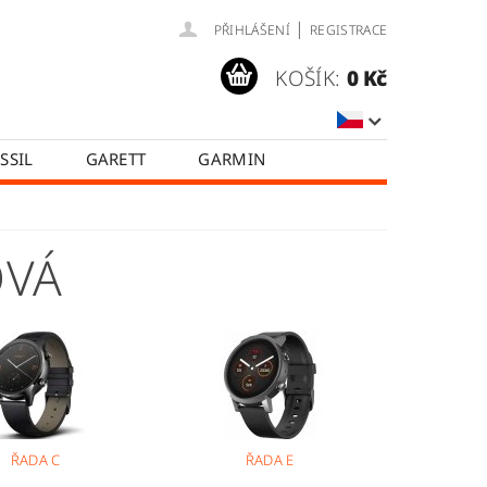
|
PŘIHLÁŠENÍ
REGISTRACE
KOŠÍK:
0 Kč
SSIL
GARETT
GARMIN
SAMSUNG
TICWATCH
A
HODNOCENÍ OBCHODU
OVÁ
ŘADA C
ŘADA E