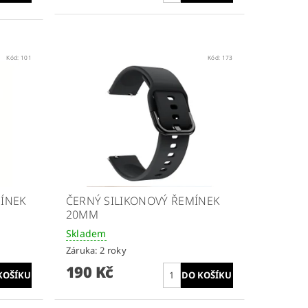
Kód:
101
Kód:
173
ÍNEK
ČERNÝ SILIKONOVÝ ŘEMÍNEK
20MM
Skladem
Záruka: 2 roky
190 Kč