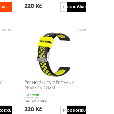
220 Kč
TAIL
Kód:
275
Kód:
287
Ý
ČERNO ŽLUTÝ DĚROVANÝ
ŘEMÍNEK 22MM
Skladem
Záruka: 2 roky
220 Kč