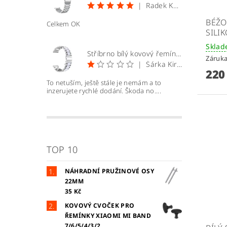
|
Radek Kopecký
BÉŽO
Celkem OK
SILI
Skla
Stříbrno bílý kovový řemínek 22mm
Záruka
|
Šárka Kirchnerová
220
To netuším, ještě stále je nemám a to
inzerujete rychlé dodání. Škoda no....
TOP 10
NÁHRADNÍ PRUŽINOVÉ OSY
22MM
35 Kč
KOVOVÝ CVOČEK PRO
ŘEMÍNKY XIAOMI MI BAND
7/6/5/4/3/2