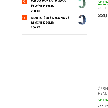
TYRKYSOVÝ NYLONOVÝ
Skla
ŘEMÍNEK 22MM
Záruka
200 Kč
220
MODRO ŠEDÝ NYLONOVÝ
ŘEMÍNEK 20MM
200 Kč
ČERN
ŘEMÍ
Skla
Záruka