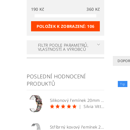
190
Kč
360
Kč
POLOŽEK K ZOBRAZENÍ:
106
FILTR PODLE PARAMETRŮ,
VLASTNOSTÍ A VÝROBCŮ
DOPOR
POSLEDNÍ HODNOCENÍ
PRODUKTŮ
Tip
Silikonový řemínek 20mm vzor lebky
|
Silvia Vittekova
Stříbrný kovový řemínek 20mm