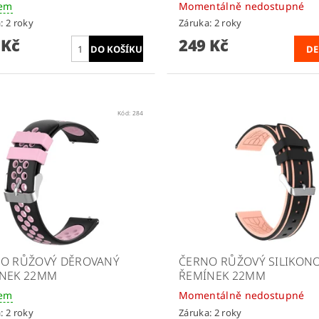
dem
Momentálně nedostupné
: 2 roky
Záruka: 2 roky
 Kč
249 Kč
DE
Kód:
284
O RŮŽOVÝ DĚROVANÝ
ČERNO RŮŽOVÝ SILIKON
NEK 22MM
ŘEMÍNEK 22MM
dem
Momentálně nedostupné
: 2 roky
Záruka: 2 roky