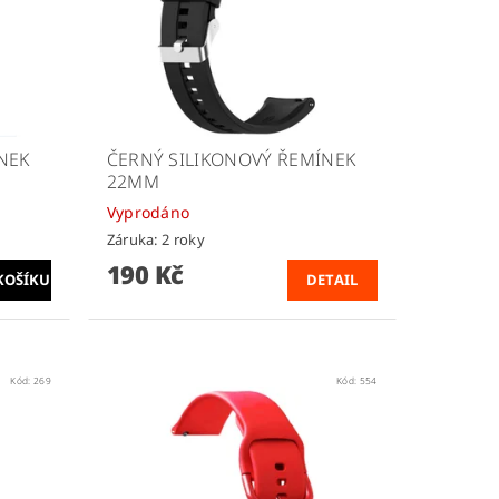
NEK
ČERNÝ SILIKONOVÝ ŘEMÍNEK
22MM
Vyprodáno
Záruka: 2 roky
190 Kč
DETAIL
Kód:
269
Kód:
554