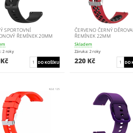
Ý SPORTOVNÍ
ČERVENO ČERNÝ DĚROV
KONOVÝ ŘEMÍNEK 20MM
ŘEMÍNEK 22MM
dem
Skladem
: 2 roky
Záruka: 2 roky
 Kč
220 Kč
Kód:
125