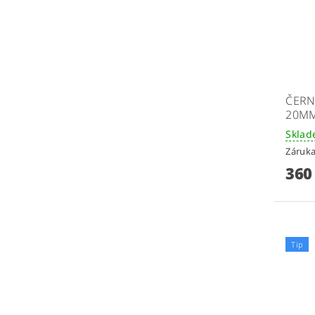
ČERN
20M
Skla
Záruka
360
Tip