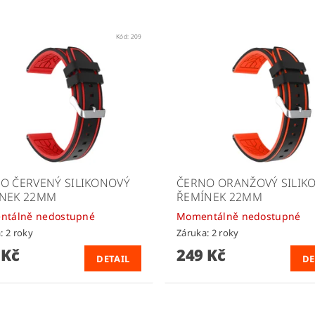
Kód:
209
O ČERVENÝ SILIKONOVÝ
ČERNO ORANŽOVÝ SILIK
NEK 22MM
ŘEMÍNEK 22MM
ntálně nedostupné
Momentálně nedostupné
: 2 roky
Záruka: 2 roky
 Kč
249 Kč
DETAIL
DE