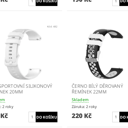
Kód:
482
 SPORTOVNÍ SILIKONOVÝ
ČERNO BÍLÝ DĚROVANÝ
NEK 20MM
ŘEMÍNEK 22MM
dem
Skladem
: 2 roky
Záruka: 2 roky
 Kč
220 Kč