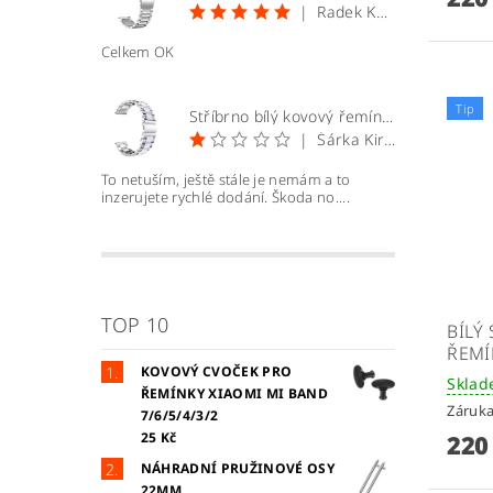
|
Radek Kopecký
Celkem OK
Tip
Stříbrno bílý kovový řemínek 22mm
|
Šárka Kirchnerová
To netuším, ještě stále je nemám a to
inzerujete rychlé dodání. Škoda no....
TOP 10
BÍLÝ
ŘEMÍ
KOVOVÝ CVOČEK PRO
Skla
ŘEMÍNKY XIAOMI MI BAND
Záruka
7/6/5/4/3/2
220
25 Kč
NÁHRADNÍ PRUŽINOVÉ OSY
22MM