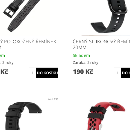
Ý POLOKOŽENÝ ŘEMÍNEK
ČERNÝ SILIKONOVÝ ŘEMÍ
M
20MM
dem
Skladem
: 2 roky
Záruka: 2 roky
 Kč
190 Kč
Kód:
233