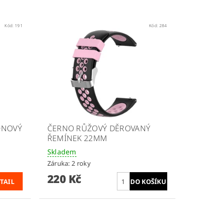
Kód:
191
Kód:
284
ONOVÝ
ČERNO RŮŽOVÝ DĚROVANÝ
ŘEMÍNEK 22MM
Skladem
Záruka: 2 roky
220 Kč
TAIL