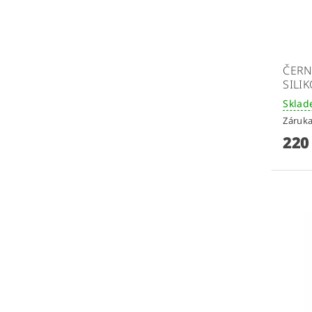
ČERN
SILI
Skla
Záruka
220