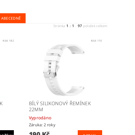
ABECEDNĚ
1
1
97
Stránka
z
-
položek celkem
Kód:
182
Kód:
110
K
BÍLÝ SILIKONOVÝ ŘEMÍNEK
22MM
Vyprodáno
Záruka: 2 roky
190 Kč