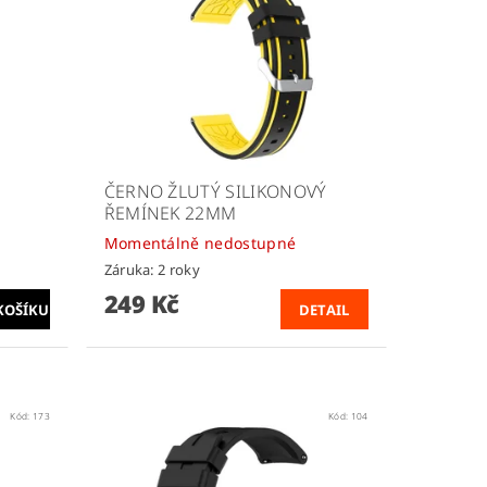
ČERNO ŽLUTÝ SILIKONOVÝ
ŘEMÍNEK 22MM
Momentálně nedostupné
Záruka: 2 roky
249 Kč
DETAIL
Kód:
173
Kód:
104