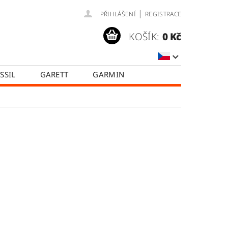
|
PŘIHLÁŠENÍ
REGISTRACE
KOŠÍK:
0 Kč
SSIL
GARETT
GARMIN
SAMSUNG
TICWATCH
A
HODNOCENÍ OBCHODU