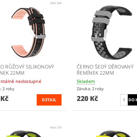
Kód:
200
O RŮŽOVÝ SILIKONOVÝ
ČERNO ŠEDÝ DĚROVANÝ
NEK 22MM
ŘEMÍNEK 22MM
ntálně nedostupné
Skladem
: 2 roky
Záruka: 2 roky
 Kč
220 Kč
DETAIL
Kód:
275