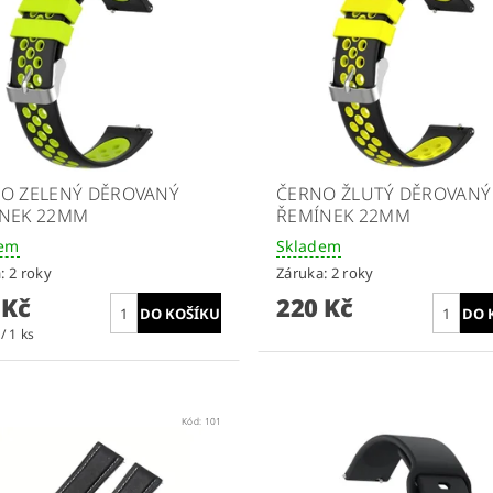
O ZELENÝ DĚROVANÝ
ČERNO ŽLUTÝ DĚROVANÝ
NEK 22MM
ŘEMÍNEK 22MM
dem
Skladem
: 2 roky
Záruka: 2 roky
 Kč
220 Kč
/ 1 ks
Kód:
101