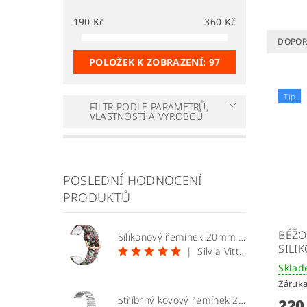
190
Kč
360
Kč
DOPOR
POLOŽEK K ZOBRAZENÍ:
97
Tip
FILTR PODLE PARAMETRŮ,
VLASTNOSTÍ A VÝROBCŮ
POSLEDNÍ HODNOCENÍ
PRODUKTŮ
BÉŽO
Silikonový řemínek 20mm vzor lebky
SILI
|
Silvia Vittekova
Skla
Záruka
Stříbrný kovový řemínek 20mm
220