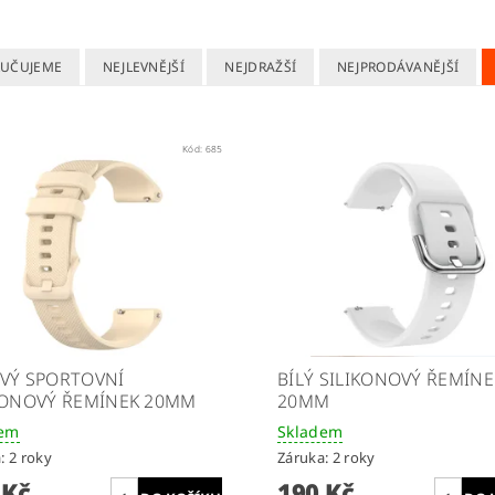
UČUJEME
NEJLEVNĚJŠÍ
NEJDRAŽŠÍ
NEJPRODÁVANĚJŠÍ
Kód:
685
VÝ SPORTOVNÍ
BÍLÝ SILIKONOVÝ ŘEMÍNE
KONOVÝ ŘEMÍNEK 20MM
20MM
dem
Skladem
: 2 roky
Záruka: 2 roky
 Kč
190 Kč