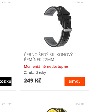
Kód:
263
Kód:
197
ČERNO ŠEDÝ SILIKONOVÝ
ŘEMÍNEK 22MM
Momentálně nedostupné
Záruka: 2 roky
249 Kč
DETAIL
Kód:
287
Kód:
212