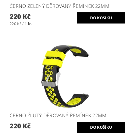
ČERNO ZELENÝ DĚROVANÝ ŘEMÍNEK 22MM
220 Kč
220 Kč / 1 ks
ČERNO ŽLUTÝ DĚROVANÝ ŘEMÍNEK 22MM
220 Kč