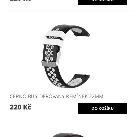
ČERNO BÍLÝ DĚROVANÝ ŘEMÍNEK 22MM
220 Kč