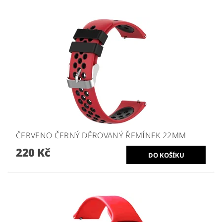
ČERVENO ČERNÝ DĚROVANÝ ŘEMÍNEK 22MM
220 Kč