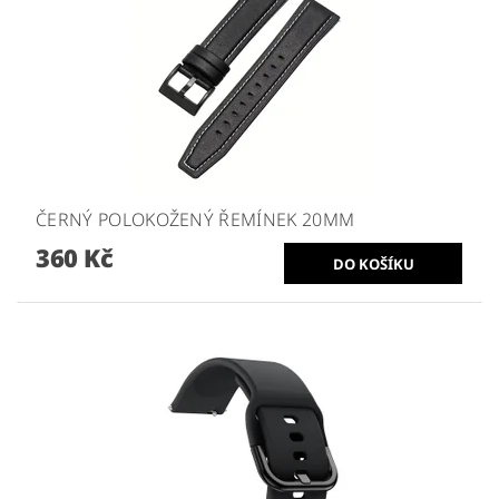
ČERNÝ POLOKOŽENÝ ŘEMÍNEK 20MM
360 Kč