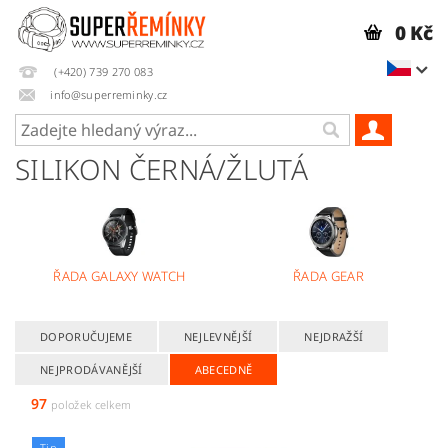
0 Kč
(+420) 739 270 083
info@superreminky.cz
SILIKON ČERNÁ/ŽLUTÁ
ŘADA GALAXY WATCH
ŘADA GEAR
DOPORUČUJEME
NEJLEVNĚJŠÍ
NEJDRAŽŠÍ
NEJPRODÁVANĚJŠÍ
ABECEDNĚ
97
položek celkem
Tip