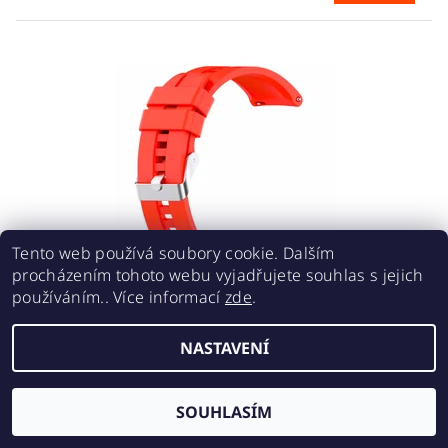
Tento web používá soubory cookie. Dalším
procházením tohoto webu vyjadřujete souhlas s jejich
používáním.. Více informací
zde
.
SILIKONOVÝ ŘEMÍNEK 20MM - ČERVENÝ
190 Kč
NASTAVENÍ
SOUHLASÍM