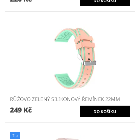
RŮŽOVO ZELENÝ SILIKONOVÝ ŘEMÍNEK 22MM
249 Kč
Tip