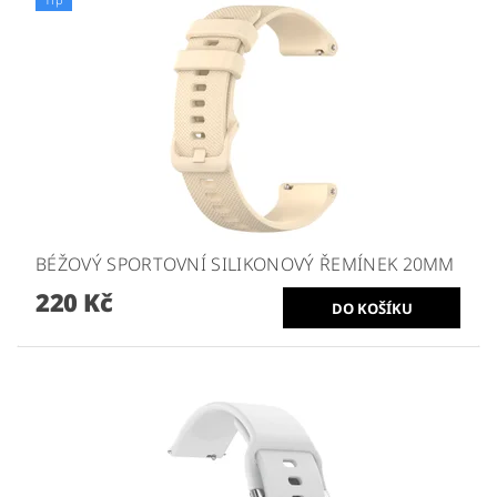
BÉŽOVÝ SPORTOVNÍ SILIKONOVÝ ŘEMÍNEK 20MM
220 Kč