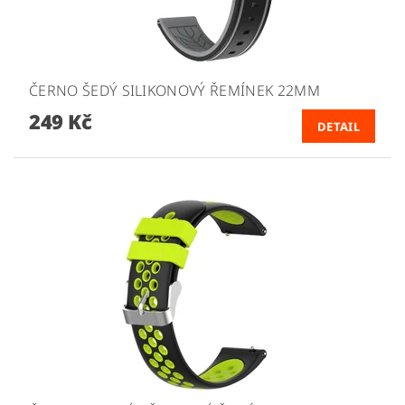
ČERNO ŠEDÝ SILIKONOVÝ ŘEMÍNEK 22MM
249 Kč
DETAIL