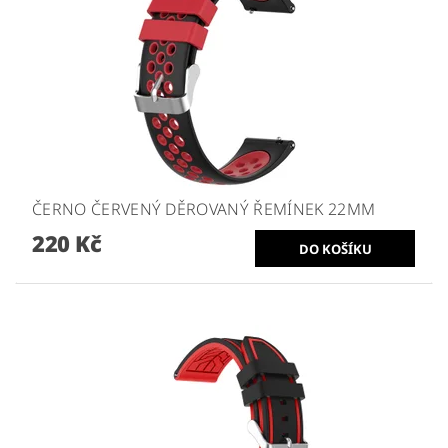
ČERNO ČERVENÝ DĚROVANÝ ŘEMÍNEK 22MM
220 Kč