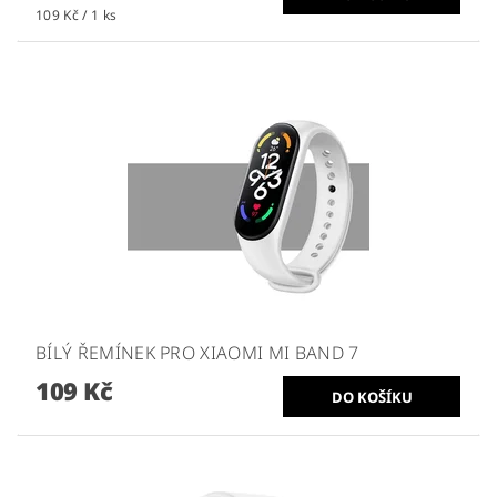
109 Kč / 1 ks
BÍLÝ ŘEMÍNEK PRO XIAOMI MI BAND 7
109 Kč