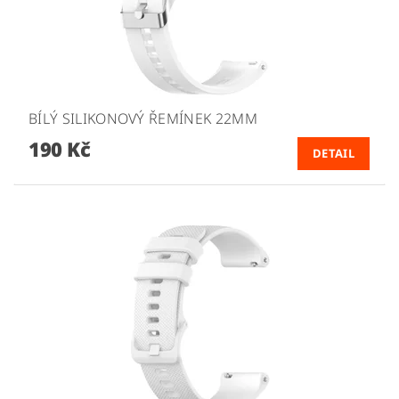
BÍLÝ SILIKONOVÝ ŘEMÍNEK 22MM
190 Kč
DETAIL