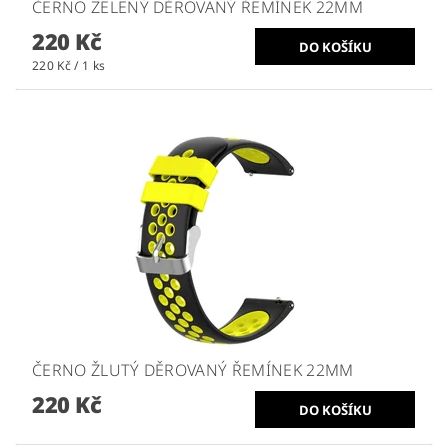
ČERNO ZELENÝ DĚROVANÝ ŘEMÍNEK 22MM
220 Kč
220 Kč / 1 ks
ČERNO ŽLUTÝ DĚROVANÝ ŘEMÍNEK 22MM
220 Kč