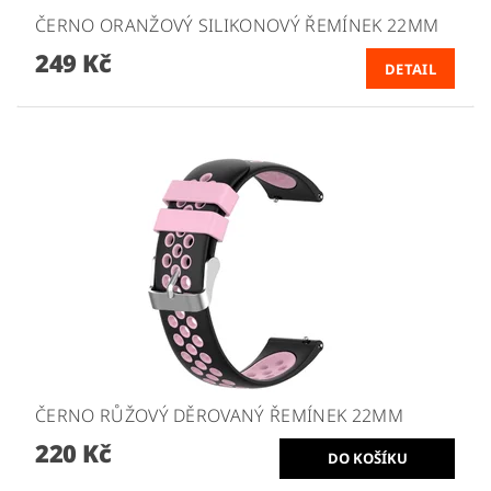
ČERNO ORANŽOVÝ SILIKONOVÝ ŘEMÍNEK 22MM
249 Kč
DETAIL
ČERNO RŮŽOVÝ DĚROVANÝ ŘEMÍNEK 22MM
220 Kč