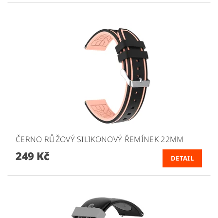
ČERNO RŮŽOVÝ SILIKONOVÝ ŘEMÍNEK 22MM
249 Kč
DETAIL