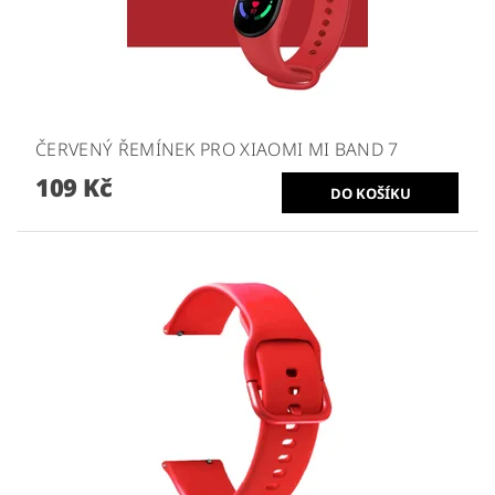
ČERVENÝ ŘEMÍNEK PRO XIAOMI MI BAND 7
109 Kč