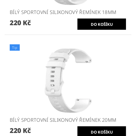
BÍLÝ SPORTOVNÍ SILIKONOVÝ ŘEMÍNEK 18MM
220 Kč
Tip
BÍLÝ SPORTOVNÍ SILIKONOVÝ ŘEMÍNEK 20MM
220 Kč