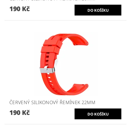
190 Kč
ČERVENÝ SILIKONOVÝ ŘEMÍNEK 22MM
190 Kč