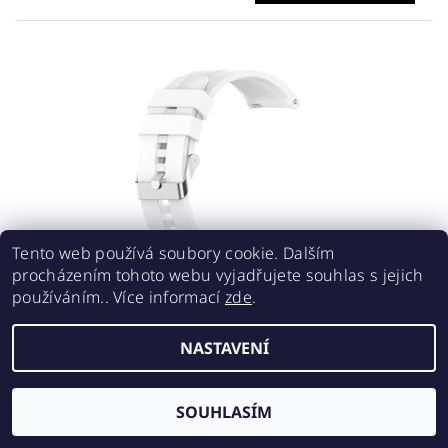
Tento web používá soubory cookie. Dalším
procházením tohoto webu vyjadřujete souhlas s jejich
používáním.. Více informací
zde
.
SILIKONOVÝ ŘEMÍNEK 20MM - BÍLÝ
190 Kč
NASTAVENÍ
SOUHLASÍM