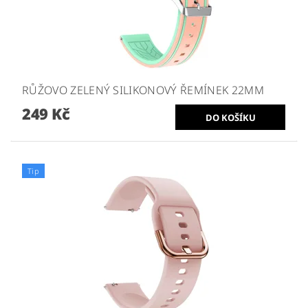
RŮŽOVO ZELENÝ SILIKONOVÝ ŘEMÍNEK 22MM
249 Kč
Tip