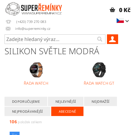
0 Kč
(+420) 739 270 083
info@superreminky.cz
SILIKON SVĚTLE MODRÁ
ŘADA WATCH
ŘADA WATCH GT
DOPORUČUJEME
NEJLEVNĚJŠÍ
NEJDRAŽŠÍ
NEJPRODÁVANĚJŠÍ
ABECEDNĚ
106
položek celkem
Tip