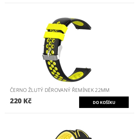
ČERNO ŽLUTÝ DĚROVANÝ ŘEMÍNEK 22MM
220 Kč