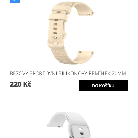
BÉŽOVÝ SPORTOVNÍ SILIKONOVÝ ŘEMÍNEK 20MM
220 Kč