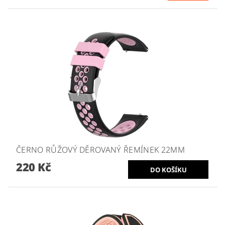
ČERNO RŮŽOVÝ DĚROVANÝ ŘEMÍNEK 22MM
220 Kč