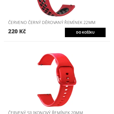
ČERVENO ČERNÝ DĚROVANÝ ŘEMÍNEK 22MM
220 Kč
ČERVENÝ SILIKONOVÝ ŘEMÍNEK 20MM