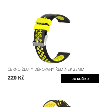
ČERNO ŽLUTÝ DĚROVANÝ ŘEMÍNEK 22MM
220 Kč