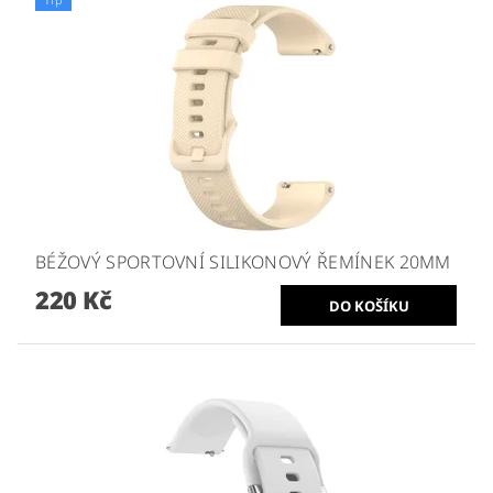
BÉŽOVÝ SPORTOVNÍ SILIKONOVÝ ŘEMÍNEK 20MM
220 Kč