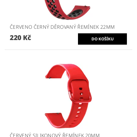
ČERVENO ČERNÝ DĚROVANÝ ŘEMÍNEK 22MM
220 Kč
ČERVENÝ SILIKONOVÝ ŘEMÍNEK 20MM