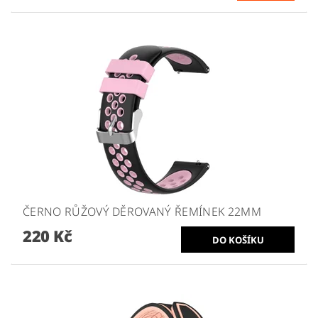
ČERNO RŮŽOVÝ DĚROVANÝ ŘEMÍNEK 22MM
220 Kč