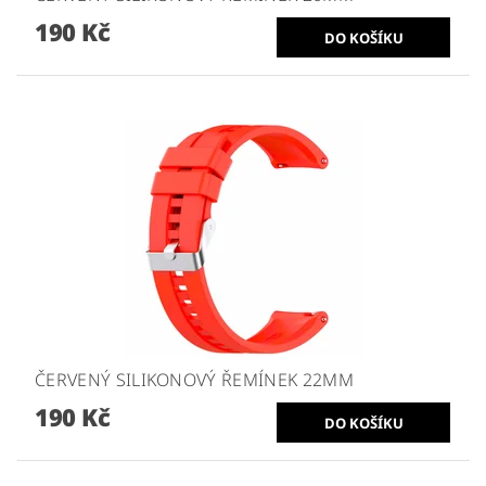
190 Kč
ČERVENÝ SILIKONOVÝ ŘEMÍNEK 22MM
190 Kč