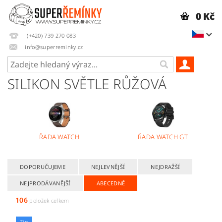
0 Kč
(+420) 739 270 083
info@superreminky.cz
SILIKON SVĚTLE RŮŽOVÁ
ŘADA WATCH
ŘADA WATCH GT
DOPORUČUJEME
NEJLEVNĚJŠÍ
NEJDRAŽŠÍ
NEJPRODÁVANĚJŠÍ
ABECEDNĚ
106
položek celkem
Tip