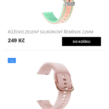
RŮŽOVO ZELENÝ SILIKONOVÝ ŘEMÍNEK 22MM
249 Kč
Tip