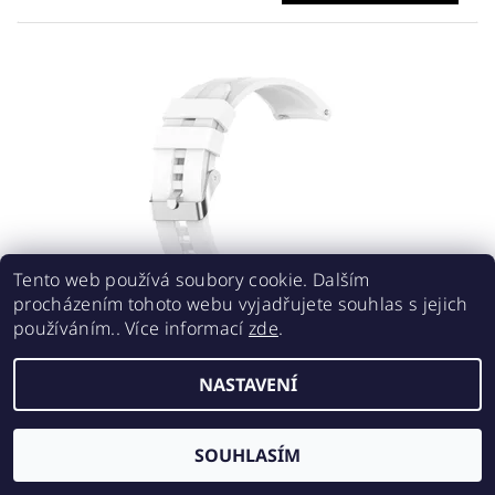
Tento web používá soubory cookie. Dalším
procházením tohoto webu vyjadřujete souhlas s jejich
používáním.. Více informací
zde
.
SILIKONOVÝ ŘEMÍNEK 20MM - BÍLÝ
190 Kč
NASTAVENÍ
SOUHLASÍM