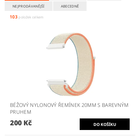
NEJPRODÁVANĚJŠÍ
ABECEDNĚ
103
položek celkem
BÉŽOVÝ NYLONOVÝ ŘEMÍNEK 20MM S BAREVNÝM
PRUHEM
200 Kč