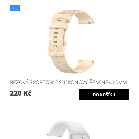
Tip
BÉŽOVÝ SPORTOVNÍ SILIKONOVÝ ŘEMÍNEK 20MM
220 Kč