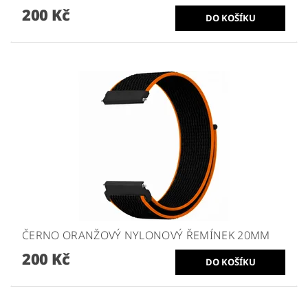
200 Kč
ČERNO ORANŽOVÝ NYLONOVÝ ŘEMÍNEK 20MM
200 Kč