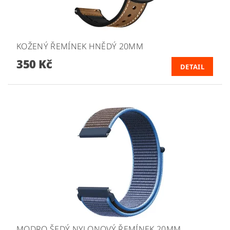
KOŽENÝ ŘEMÍNEK HNĚDÝ 20MM
350 Kč
DETAIL
MODRO ŠEDÝ NYLONOVÝ ŘEMÍNEK 20MM